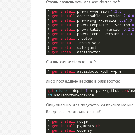
Ставим зависимости для asciidoctor-pdf:
1
$
gem 
install 
prawn
--
version
1.3.0
2
$
gem 
install 
addressable
--
version
2.4.0
3
$
gem 
install 
prawn
-
svg
--
version
0.21.0
4
$
gem 
install 
prawn
-
templates
--
version
0
5
$
gem 
install 
prawn
-
table
--
version
0.2.2
6
$
gem 
install 
prawn
-
icon
--
version
1.3.0
7
$
gem 
install 
treetop
8
$
gem 
install 
thread_safe
9
$
gem 
install 
safe_yaml
10
$
gem 
install 
asciidoctor
Ставим сам asciidoctor-pdf:
1
$
gem 
install 
asciidoctor
-
pdf
--
pre
либо последнюю версию в разработке:
1
git 
clone
--
depth
=
1
https
:
//
github
.com
/
as
2
cd
asciidoctor
-
pdf
/
bin
Опционально, для подсветки синтаксиса можно
Rouge как предпочтительный):
1
$
gem 
install 
rouge
2
$
gem 
install 
pygments
.rb
3
$
gem 
install 
coderay