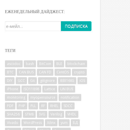
ЕЖЕНЕДЕЛЬНЫЙ ДАЙДЖЕСТ:
ТЕГИ
asciidoc
bash
BitCoin
BLE
blockchain
BTC
CAN BUS
CAN FD
CentOS
crypto
DIY
GCC
Git
gitignore
IEEE1685
iOS
iPhone
ISO11898
Lattice
LIN BUS
monitoring
myopensource
notification
PDF
PHP
PLL
RF
RHEL
SDCC
SHA256
STM8
SVG
Verilog
VHDL
Vivado
WordPress
Xilinx
yum
БД