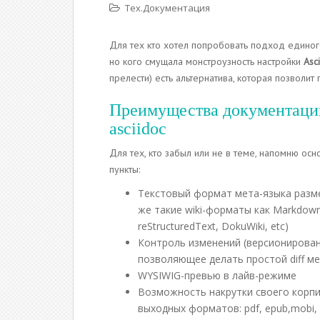
Тех.Документация
Для тех кто хотел попробовать подход единог
но кого смущала монстроузность настройки
Asc
прелести) есть альтернатива, которая позволит
Преимущества документаци
asciidoc
Для тех, кто забыл или не в теме, напомню ос
пункты:
Текстовый формат мета-языка разме
же такие wiki-форматы как Markdown
reStructuredText, DokuWiki, etc)
Контроль изменений (версионирован
позволяющее делать простой diff м
WYSIWIG-превью в лайв-режиме
Возможность накрутки своего корпи
выходных форматов: pdf, epub,mobi, 