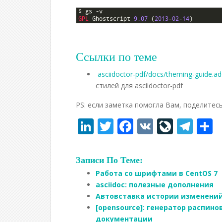
1
$
gs
-
v
2
GPL 
Ghostscript
9.07
(
2013
-
02
-
14
)
Ссылки по теме
asciidoctor-pdf/docs/theming-guide.a
стилей для asciidoctor-pdf
PS: если заметка помогла Вам, поделитесь
Li
T
F
V
Li
T
n
w
ac
K
v
el
т
k
itt
e
eJ
e
Записи По Теме:
e
er
b
o
gr
Работа со шрифтами в CentOS 7
dI
o
u
a
а
asciidoc: полезные дополнения
Автовставка истории изменений
n
o
r
m
в
[opensource]: генератор распин
k
n
документации