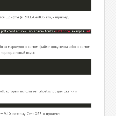
тся шрифты (в RHEL/CentOS это, например,
pdf
-
fontsdir
=/
usr
/
share
/
fonts
/
msttcore 
example
.adoc
бных маркеров, в самом файле документа adoc в самом
корпоративный вкус):
df, который использует Ghostscript для сжатия и
>= 9.10, поэтому Cent OS7 в пролете: