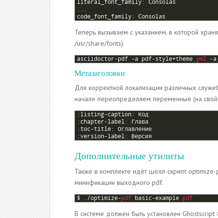
3
literal_font_family
:
Consolas
4
.
.
.
5
code_font_family
:
Consolas
Теперь вызываем с указанием, в которой храня
/usr/share/fonts):
1
asciidoctor
-
pdf
-
a
pdf
-
style
=
theme
.yml
-
a
Метазаголовки
Для корректной локализации различных служе
начале переопределяем переменные (на свой 
1
:
listing
-
caption
:
Код
2
:
chapter
-
label
:
Глава
3
:
toc
-
title
:
Оглавление
4
:
version
-
label
:
Версия
Дополнительные утилиты
Также в комплекте идёт шелл-скрипт optimize-p
минификации выходного pdf.
1
$
.
/
optimize
-
pdf 
basic
-
example
.pdf
В системе должен быть установлен Ghostscript 