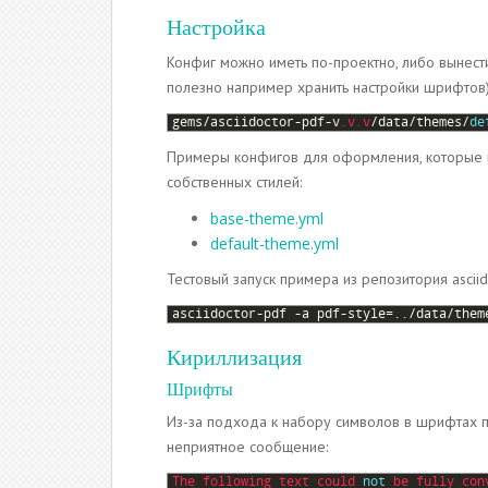
Настройка
Конфиг можно иметь по-проектно, либо вынест
полезно например хранить настройки шрифтов)
1
gems
/
asciidoctor
-
pdf
-
v
.v
.v
/
data
/
themes
/
de
Примеры конфигов для оформления, которые 
собственных стилей:
base-theme.yml
default-theme.yml
Тестовый запуск примера из репозитория asciid
1
asciidoctor
-
pdf
-
a
pdf
-
style
=
.
.
/
data
/
them
Кириллизация
Шрифты
Из-за подхода к набору символов в шрифтах 
неприятное сообщение:
1
The 
following 
text 
could 
not
be 
fully 
con