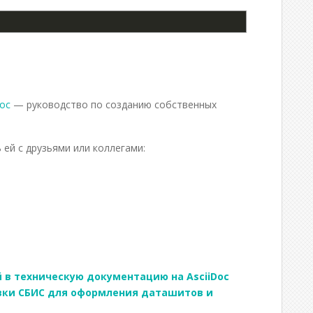
doc
— руководство по созданию собственных
 ей с друзьями или коллегами:
О
п
р
 в техническую документацию на AsciiDoc
овки СБИС для оформления даташитов и
и