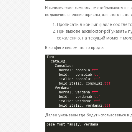
И кирилические символы не отображаются в в
подключить внешние шрифты, для этого надо 
Прописать в конфиг-файле соответс
При вызове asciidoctor-pdf указать 
сожалению, на текущий момент можн
В конфиге пишем что-то вроде:
1
font
:
2
catalog
:
3
Consolas
:
4
normal
:
consola
.ttf
5
bold
:
consolab
.ttf
6
italic
:
consolai
.ttf
7
bold_italic
:
consolaz
.ttf
8
Verdana
:
9
normal
:
verdana
.ttf
10
bold
:
verdanab
.ttf
11
italic
:
verdanai
.ttf
12
bold_italic
:
verdanaz
.ttf
Далее указываем где будут использоваться в 
1
base_font_family
:
Verdana
2
.
.
.