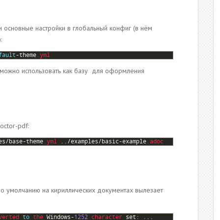
и основные настройки в глобальный конфиг (в нём
:
fault
-
theme
.yml
можно использовать как базу для оформления
octor-pdf:
es
/
base
-
theme
.yml
.
.
/
examples
/
basic
-
example
.adoc
по умолчанию на кириллических документах вылезает
verted 
to
the 
Windows
-
1252
character 
set
:
.
.
.