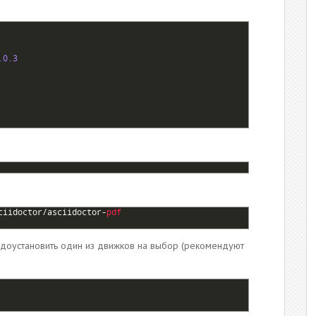
.0.3
ciidoctor
/
asciidoctor
-
pdf
 доустановить один из движков на выбор (рекомендуют