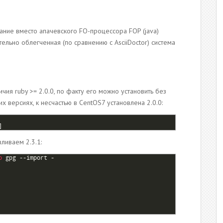
вание вместо апачевского FO-процессора FOP (java)
тельно облегченная (по сравнению с AsciiDoctor) система
личия ruby >= 2.0.0, по факту его можно установить без
 версиях, к несчастью в CentOS7 установлена 2.0.0:
]
ливаем 2.3.1:
o 
gpg
--
import
-