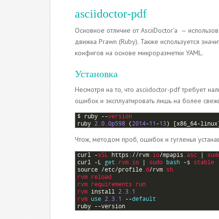
asciidoctor-pdf
Основное отличие от AsciiDoctor’a — использо
движка Prawn (Ruby). Также используется значи
конфигов на основе микроразметки YAML.
Установка
Несмотря на то, что asciidoctor-pdf требует на
ошибок и эксплуатировать лишь на более свежих
1
$
ruby
--
version 
2
ruby
2.0.0p598
(
2014
-
11
-
13
)
[
x86_64
-
linux
Чтож, методом проб, ошибок и гугленья устанав
1
curl
-
sSL 
https
:
//
rvm
.io
/
mpapis
.asc
|
sud
2
curl
-
L
get
.rvm
.io
|
sudo 
bash
-
s
stable
3
source
/
etc
/
profile
.d
/
rvm
.sh
4
rvm 
reload
5
rvm 
requirements 
run
6
rvm 
install
2.3.1
7
rvm 
use
2.3.1
--
default
8
ruby
--
version