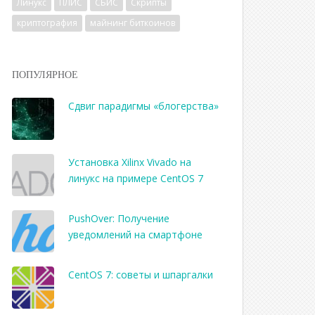
Линукс
ПЛИС
СБИС
Скрипты
криптография
майнинг биткоинов
ПОПУЛЯРНОЕ
Сдвиг парадигмы «блогерства»
Установка Xilinx Vivado на
линукс на примере CentOS 7
PushOver: Получение
уведомлений на смартфоне
CentOS 7: советы и шпаргалки