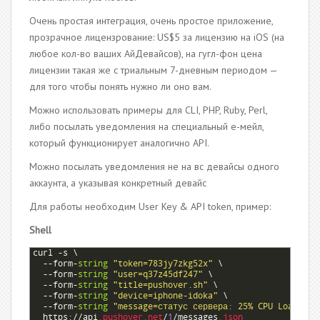
Очень простая интеграция, очень простое приложение,
прозрачное лицензрование: US$5 за лицензию на iOS (на
любое кол-во ваших АйДевайсов), на гугл-фон цена
лицензии такая же с триальным 7-дневным периодом —
для того чтобы понять нужно ли оно вам.
Можно использовать примеры для CLI, PHP, Ruby, Perl,
либо посылать уведомления на специальный е-мейл,
который функционирует аналогично API.
Можно посылать уведомления не на вс девайсы одного
аккаунта, а указывая конкретный девайс
Для работы необходим User Key & API token, пример:
Shell
1
curl
-
s
\
2
--
form
-
string
"token=783jy7zkg52x"
\
3
--
form
-
string
"user=q37z45df247"
\
4
--
form
-
string
"title=pushover.sh"
\
5
--
form
-
string
"device=iphone-idoka"
\
6
--
form
-
string
"message=статус сервера: 25% CPU Load"
\
7
https
:
//
api
.pushover
.net
/
1
/
messages
.json