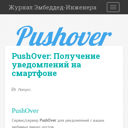
S
Журнал Эмбеддед-Инженера
TOGGLE
k
i
p
t
o
m
a
PushOver: Получение
i
уведомлений на
n
c
смартфоне
o
n
t
Линукс
e
n
t
PushOver
Сервис/сервер
PushOver
для уведомлений с ваших
любимых линукс-хостов.