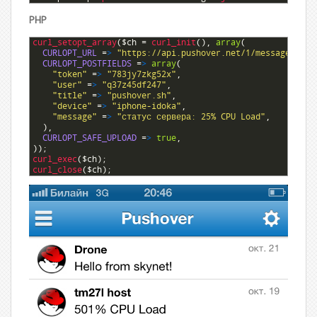
PHP
1
curl_setopt_array
(
$ch
=
curl_init
(
)
,
array
(
2
CURLOPT_URL
=
>
"https://api.pushover.net/1/messages.jso
3
CURLOPT_POSTFIELDS
=
>
array
(
4
"token"
=
>
"783jy7zkg52x"
,
5
"user"
=
>
"q37z45df247"
,
6
"title"
=
>
"pushover.sh"
,
7
"device"
=
>
"iphone-idoka"
,
8
"message"
=
>
"статус сервера: 25% CPU Load"
,
9
)
,
10
CURLOPT_SAFE_UPLOAD
=
>
true
,
11
)
)
;
12
curl_exec
(
$ch
)
;
13
curl_close
(
$ch
)
;