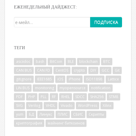
ЕЖЕНЕДЕЛЬНЫЙ ДАЙДЖЕСТ:
ТЕГИ
asciidoc
bash
BitCoin
BLE
blockchain
BTC
CAN BUS
CAN FD
CentOS
crypto
DIY
GCC
Git
gitignore
IEEE1685
iOS
iPhone
ISO11898
Lattice
LIN BUS
monitoring
myopensource
notification
PDF
PHP
PLL
RF
RHEL
SDCC
SHA256
STM8
SVG
Verilog
VHDL
Vivado
WordPress
Xilinx
yum
БД
Линукс
ПЛИС
СБИС
Скрипты
криптография
майнинг биткоинов