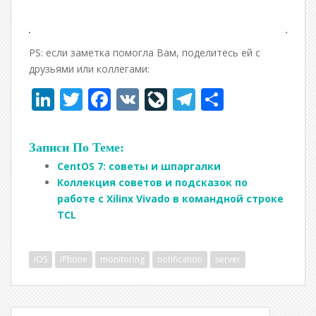
PS: если заметка помогла Вам, поделитесь ей с
друзьями или коллегами:
Li
T
F
V
Li
T
О
n
w
ac
K
v
el
т
k
itt
e
eJ
e
п
Записи По Теме:
e
er
b
o
gr
р
CentOS 7: советы и шпаргалки
dI
o
u
a
а
Коллекция советов и подсказок по
работе с Xilinx Vivado в командной строке
n
o
r
m
в
TCL
k
n
и
al
т
iOS
iPhone
monitoring
notification
server
ь