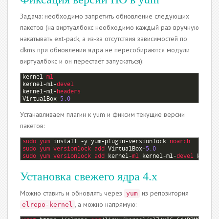
Задача: необходимо запретить обновление следующих
пакетов (на виртуалбокс необходимо каждый раз вручную
накатывать ext-pack, а из-за отсутствия зависимостей по
dkms при обновлении ядра не пересобираются модули
виртуалбокс и он перестаёт запускаться):
1
kernel
-
ml
2
kernel
-
ml
-
devel
3
kernel
-
ml
-
headers
4
VirtualBox
-
5.0
Устанавливаем плагин к yum и фиксим текущие версии
пакетов:
1
sudo 
yum 
install
-
y
yum
-
plugin
-
versionlock
.noarch
2
sudo 
yum 
versionlock 
add 
VirtualBox
-
5.0
3
sudo 
yum 
versionlock 
add 
kernel
-
ml 
kernel
-
ml
-
devel 
kernel
Установка свежего ядра 4.х
Можно ставить и обновлять через
из репозитория
yum
, а можно напрямую:
elrepo-kernel