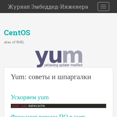
S
Журнал Эмбеддед-Инженера
TOGGLE
k
i
p
t
CentOS
o
m
alias of RHEL
a
i
n
c
o
n
Yum: советы и шпаргалки
t
e
n
Ускоряем yum
t
1
sudo 
yum 
makecache
Фиксация версии ПО в yum