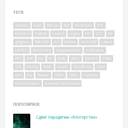
ТЕГИ
asciidoc
bash
BitCoin
BLE
blockchain
BTC
CAN BUS
CAN FD
CentOS
crypto
DIY
GCC
Git
gitignore
IEEE1685
iOS
iPhone
ISO11898
Lattice
LIN BUS
monitoring
myopensource
notification
PDF
PHP
PLL
RF
RHEL
SDCC
SHA256
STM8
SVG
Verilog
VHDL
Vivado
WordPress
Xilinx
yum
БД
Линукс
ПЛИС
СБИС
Скрипты
криптография
майнинг биткоинов
ПОПУЛЯРНОЕ
Сдвиг парадигмы «блогерства»