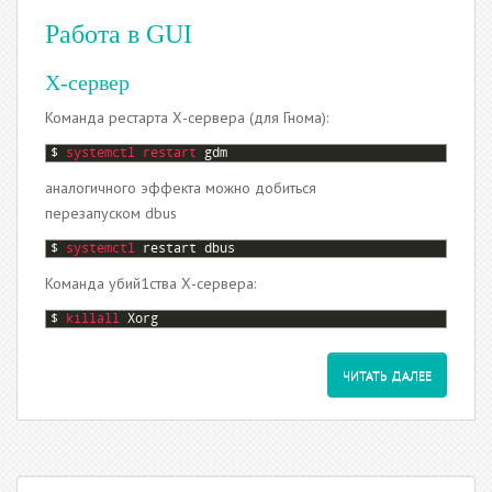
Работа в GUI
Х-сервер
Команда рестарта Х-сервера (для Гнома):
1
$
systemctl 
restart 
gdm
аналогичного эффекта можно добиться
перезапуском dbus
1
$
systemctl 
restart
dbus
Команда убий1ства Х-сервера:
1
$
killall 
Xorg
ЧИТАТЬ ДАЛЕЕ