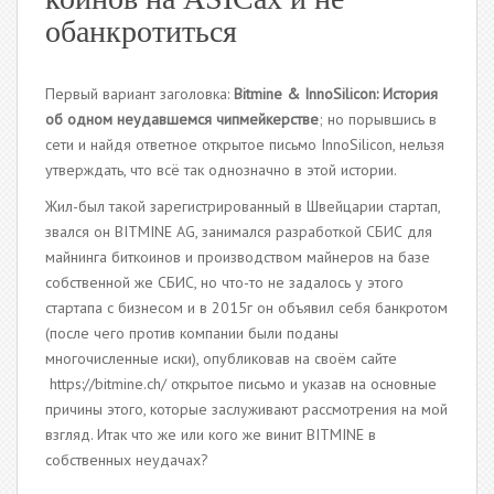
обанкротиться
Первый вариант заголовка:
Bitmine
&
InnoSilicon:
История
об одном неудавшемся чипмейкерстве
; но порывшись в
сети и найдя ответное открытое письмо InnoSilicon, нельзя
утверждать, что всё так однозначно в этой истории.
Жил-был такой зарегистрированный в Швейцарии стартап,
звался он BITMINE AG, занимался разработкой СБИС для
майнинга биткоинов и производством майнеров на базе
собственной же СБИС, но что-то не задалось у этого
стартапа с бизнесом и в 2015г он объявил себя банкротом
(после чего против компании были поданы
многочисленные иски), опубликовав на своём сайте
https://bitmine.ch/ открытое письмо и указав на основные
причины этого, которые заслуживают рассмотрения на мой
взгляд. Итак что же или кого же винит BITMINE в
собственных неудачах?