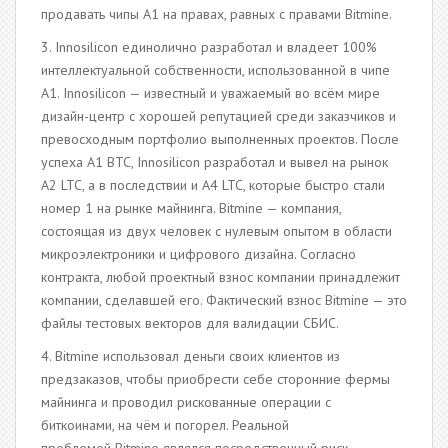
продавать чипы А1 на правах, равных с правами Bitmine.
3. Innosilicon единолично разработал и владеет 100%
интеллектуальной собственности, использованной в чипе
А1. Innosilicon — известный и уважаемый во всём мире
дизайн-центр с хорошей репутацией среди заказчиков и
превосходным портфолио выполненных проектов. После
успеха А1 BTC, Innosilicon разработал и вывел на рынок
А2 LTC, а в последствии и А4 LTC, которые быстро стали
номер 1 на рынке майнинга. Bitmine — компания,
состоящая из двух человек с нулевым опытом в области
микроэлектроники и цифрового дизайна. Согласно
контракта, любой проектный взнос компании принадлежит
компании, сделавшей его. Фактический взнос Bitmine — это
файлы тестовых векторов для валидации СБИС.
4. Bitmine использовал деньги своих клиентов из
предзаказов, чтобы приобрести себе сторонние фермы
майнинга и проводил рискованные операции с
биткоинами, на чём и погорел. Реальной