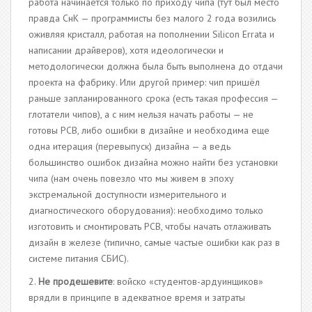
работа начинается только по приходу чипа (тут был место
правда СнК — программисты без малого 2 года возились
оживляя кристалл, работая на пополнении Silicon Errata и
написании драйверов), хотя идеологически и
методологически должна была быть выполнена до отдачи
проекта на фабрику. Или другой пример: чип пришёл
раньше запланированного срока (есть такая профессия —
глотатели чипов), а с ним нельзя начать работы — не
готовы PCB, либо ошибки в дизайне и необходима еще
одна итерация (перевыпуск) дизайна — а ведь
большинство ошибок дизайна можно найти без установки
чипа (нам очень повезло что мы живем в эпоху
экстремальной доступности измерительного и
диагностического оборудования): необходимо только
изготовить и смонтировать PCB, чтобы начать отлаживать
дизайн в железе (типично, самые частые ошибки как раз в
системе питания СБИС).
2.
Не продешевите
: войско «студентов-ардуинщиков»
врядли в принципе в адекватное время и затраты