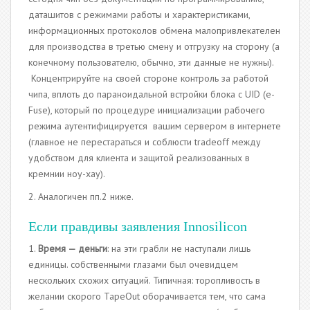
даташитов с режимами работы и характеристиками,
информационных протоколов обмена малопривлекателен
для производства в третью смену и отгрузку на сторону (а
конечному пользователю, обычно, эти данные не нужны).
Концентрируйте на своей стороне контроль за работой
чипа, вплоть до параноидальной встройки блока с UID (e-
Fuse), который по процедуре инициализации рабочего
режима аутентифицируется вашим сервером в интернете
(главное не перестараться и соблюсти tradeoff между
удобством для клиента и защитой реализованных в
кремнии ноу-хау).
2. Аналогичен пп.2 ниже.
Если правдивы заявления Innosilicon
1.
Время — деньги
: на эти грабли не наступали лишь
единицы. собственными глазами был очевидцем
нескольких схожих ситуаций. Типичная: торопливость в
желании скорого TapeOut оборачивается тем, что сама