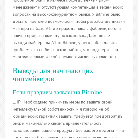
проблемой Bitmine являлся посредственный риск-
менеджмент и отсутствующая компетенция в технических
вопросах на высококонкурентном рынке. У Bitmine было
достаточное окно возможности, чтобы разработать дизайн
майнера на базе А1, до прихода чипа с фабрики, но они
эпично профакапили эту возможность. Даже после
выхода майнера на А1 от Bitmine, у него наблюдались
проблемы со стабильностью работы, что подтвержлают
многочисленные жалобы немногочисленных клиентов.
Выводы для начинающих
чипмейкеров
Если правдивы заявления Bitmine
1.
IP
: Необходимо принимать меры по защите своей
интеллектуальной собственности, и я говорю не об
юридических гарантиях защиты: требуется предотвратить
риск и максимально снизить привлекательность
использования вашего продукта без вашего ведома — на
сегодня чип без документации по программированию,