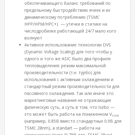
обеспечивающего баланс требований по
предельному быстродействию ячеек и их
динамическому потреблению (TSMC
HPP/HPM/HPC+) — утечки в статике на
числодробилке работающей 24/7 мало кого
волнуют
Активное использование технологии DVS
(Dynamic Voltage Scaling) для того чтобы у
одного и того же ASIC было два профиля
тепловыделения: режим максимальной
производительности (т.н. турбо) для
использования с активным охлаждением и
стандартный режим производительности для
пассивного охлаждения. Так или иначе это
маркетинговые названия не отражающие
физическую суть, а суть в том, что turbo —
это может быть работа на пониженном V
core
(например, 0.85В вместо стандартных 0.9В для
TSMC 28nm), а standart — работа на
сверхнизком Vcore (0.78В для TSMC 28нм).