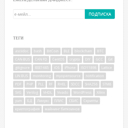
ТЕГИ
asciidoc
bash
BitCoin
BLE
blockchain
BTC
CAN BUS
CAN FD
CentOS
crypto
DIY
GCC
Git
gitignore
IEEE1685
iOS
iPhone
ISO11898
Lattice
LIN BUS
monitoring
myopensource
notification
PDF
PHP
PLL
RF
RHEL
SDCC
SHA256
STM8
SVG
Verilog
VHDL
Vivado
WordPress
Xilinx
yum
БД
Линукс
ПЛИС
СБИС
Скрипты
криптография
майнинг биткоинов