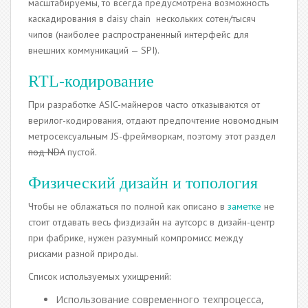
масштабируемы, то всегда предусмотрена возможность
каскадирования в daisy chain нескольких сотен/тысяч
чипов (наиболее распространенный интерфейс для
внешних коммуникаций — SPI).
RTL-кодирование
При разработке ASIC-майнеров часто отказываются от
верилог-кодирования, отдают предпочтение новомодным
метросексуальным JS-фреймворкам, поэтому этот раздел
под NDA
пустой.
Физический дизайн и топология
Чтобы не облажаться по полной как описано в
заметке
не
стоит отдавать весь физдизайн на аутсорс в дизайн-центр
при фабрике, нужен разумный компромисс между
рисками разной природы.
Список используемых ухищрений:
Использование современного техпроцесса,