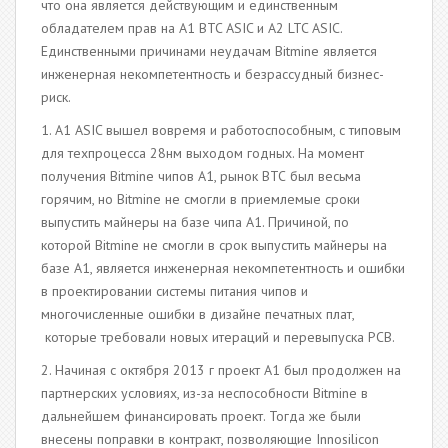
что она является действующим и единственным
обладателем прав на A1 BTC ASIC и A2 LTC ASIC.
Единственными причинами неудачам Bitmine является
инженерная некомпетентность и безрассудный бизнес-
риск.
1. A1 ASIC вышел вовремя и работоспособным, с типовым
для техпроцесса 28нм выходом годных. На момент
получения Bitmine чипов А1, рынок ВТС был весьма
горячим, но Bitmine не смогли в приемлемые сроки
выпустить майнеры на базе чипа А1. Причиной, по
которой Bitmine не смогли в срок выпустить майнеры на
базе А1, является инженерная некомпетентность и ошибки
в проектировании системы питания чипов и
многочисленные ошибки в дизайне печатных плат,
которые требовали новых итераций и перевыпуска PCB.
2. Начиная с октября 2013 г проект А1 был продолжен на
партнерских условиях, из-за неспособности Bitmine в
дальнейшем финансировать проект. Тогда же были
внесены поправки в контракт, позволяющие Innosilicon