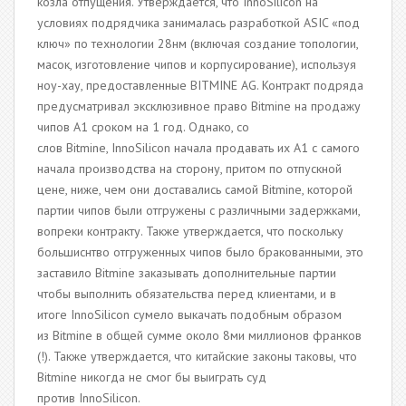
козла отпущения. Утверждается, что InnoSilicon на
условиях подрядчика занималась разработкой ASIC «под
ключ» по технологии 28нм (включая создание топологии,
масок, изготовление чипов и корпусирование), используя
ноу-хау, предоставленные BITMINE AG. Контракт подряда
предусматривал эксклюзивное право Bitmine на продажу
чипов А1 сроком на 1 год. Однако, со
слов Bitmine, InnoSilicon начала продавать их А1 с самого
начала производства на сторону, притом по отпускной
цене, ниже, чем они доставались самой Bitmine, которой
партии чипов были отгружены с различными задержками,
вопреки контракту. Также утверждается, что поскольку
большиснтво отгруженных чипов было бракованными, это
заставило Bitmine заказывать дополнительные партии
чтобы выполнить обязательства перед клиентами, и в
итоге InnoSilicon сумело выкачать подобным образом
из Bitmine в общей сумме около 8ми миллионов франков
(!). Также утверждается, что китайские законы таковы, что
Bitmine никогда не смог бы выиграть суд
против InnoSilicon.