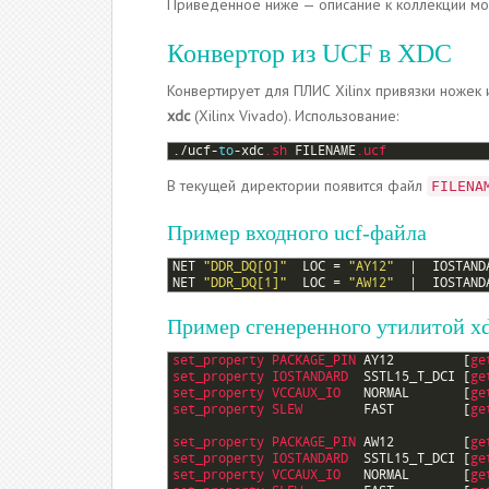
Приведенное ниже — описание к коллекции мои
Конвертор из UCF в XDC
Конвертирует для ПЛИС Xilinx привязки ножек
xdc
(Xilinx Vivado). Использование:
1
.
/
ucf
-
to
-
xdc
.sh
FILENAME
.ucf
В текущей директории появится файл
FILENA
Пример входного ucf-файла
1
NET
"DDR_DQ[0]"
LOC
=
"AY12"
|
IOSTAND
2
NET
"DDR_DQ[1]"
LOC
=
"AW12"
|
IOSTAND
Пример сгенеренного утилитой x
1
set_property 
PACKAGE_PIN 
AY12
[
ge
2
set_property 
IOSTANDARD  
SSTL15_T_DCI
[
ge
3
set_property 
VCCAUX_IO   
NORMAL
[
ge
4
set_property 
SLEW        
FAST
[
ge
5
6
set_property 
PACKAGE_PIN 
AW12
[
ge
7
set_property 
IOSTANDARD  
SSTL15_T_DCI
[
ge
8
set_property 
VCCAUX_IO   
NORMAL
[
ge