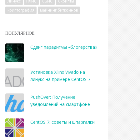
Линукс
ПЛИС
СБИС
Скрипты
криптография
майнинг биткоинов
ПОПУЛЯРНОЕ
Сдвиг парадигмы «блогерства»
Установка Xilinx Vivado на
линукс на примере CentOS 7
PushOver: Получение
уведомлений на смартфоне
CentOS 7: советы и шпаргалки