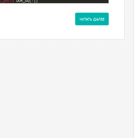
t_ports 
DDR_DQ
[
1
]
]
ЧИТАТЬ ДАЛЕЕ