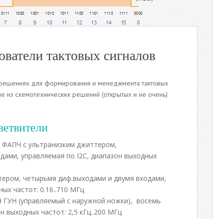
ователи тактовых сигналов
 решениях для формирования и менеджмента тактовых
е из схемотехнических решений (открытых и не очень)
ветвители
 ФАПЧ с ультранизким джиттером,
дами, управляемая по I2C, диапазон выходных
тером, четырьмя диф.выходами и двумя входами,
ых частот: 0.16..710 МГц
й ГУН (управляемый с наружной ножки), восемь
н выходных частот: 2,5 кГц..200 МГц