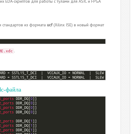
х EDA-скриптов для работы с тулами для ASIC и FPGA
 и стандартов из формата
ucf
(Xilinx ISE) в новый формат
.
ME.xdc
ARD
=
SSTL15_T_DCI
|
VCCAUX_IO
=
NORMAL
|
SLEW
=
FAST
;
ARD
=
SSTL15_T_DCI
|
VCCAUX_IO
=
NORMAL
|
SLEW
=
FAST
;
dc-файла
t_ports 
DDR_DQ
[
0
]
]
t_ports 
DDR_DQ
[
0
]
]
t_ports 
DDR_DQ
[
0
]
]
t_ports 
DDR_DQ
[
0
]
]
t_ports 
DDR_DQ
[
1
]
]
t_ports 
DDR_DQ
[
1
]
]
t_ports 
DDR_DQ
[
1
]
]