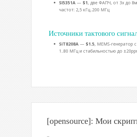
SI5351A
—
$1
, две ФАПЧ, от 3х до 8
частот: 2,5 кГц..200 МГц
Источники тактового сигна
SiT8208A
—
$1.5
, MEMS-генератор с
1..80 МГц и стабильностью до
±20pp
[opensource]: Мои скр