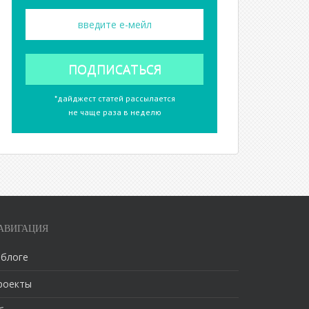
*дайджест статей рассылается
не чаще раза в неделю
АВИГАЦИЯ
 блоге
роекты