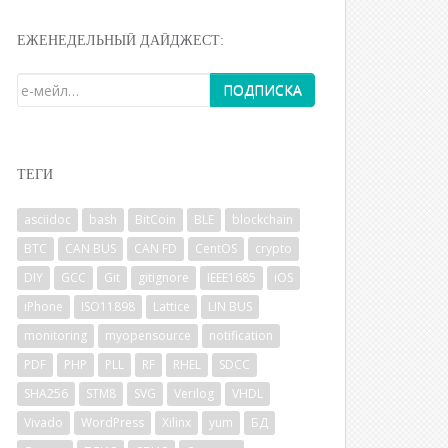
ЕЖЕНЕДЕЛЬНЫЙ ДАЙДЖЕСТ:
ТЕГИ
asciidoc
bash
BitCoin
BLE
blockchain
BTC
CAN BUS
CAN FD
CentOS
crypto
DIY
GCC
Git
gitignore
IEEE1685
iOS
iPhone
ISO11898
Lattice
LIN BUS
monitoring
myopensource
notification
PDF
PHP
PLL
RF
RHEL
SDCC
SHA256
STM8
SVG
Verilog
VHDL
Vivado
WordPress
Xilinx
yum
БД