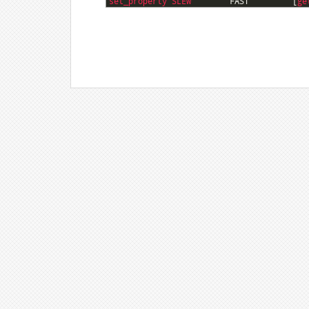
9
set_property 
SLEW        
FAST
[
ge