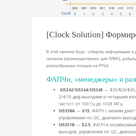
[Clock Solution] Формир
В этой заметке буду собирать информацию о
сигналов (преимущественно для ПЛИС), добыты
разнообразных отладок на FPGA.
ФАПЧи, «менеджеры» и раз
SI5342
/
SI5344
/
SI5345
— $20/$20/$30,
2/4/10 диф.выходами и четырьмя вхо
частот: от 100 Гц до 1028 МГц
SI5338A
—
$15
, ФАПЧ с низким джит
управляемая по I2C, диапазон выходн
SI5351B
—
$2.5
, ФАПЧ и независимы
выходов, управление по I2C, диапазо