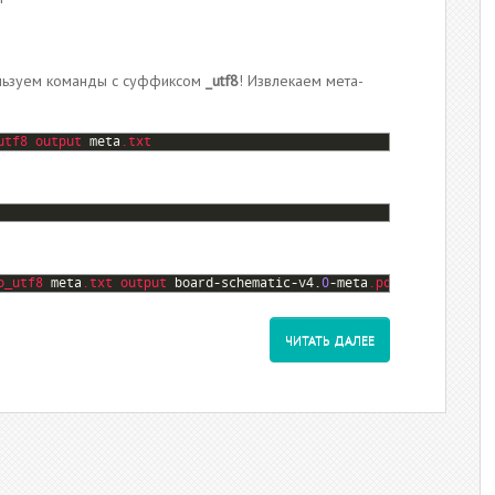
ользуем команды с суффиксом
_utf8
! Извлекаем мета-
utf8 
output 
meta
.txt
o_utf8 
meta
.txt
output 
board
-
schematic
-
v4
.
0
-
meta
.pdf
ЧИТАТЬ ДАЛЕЕ