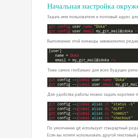
Начальная настройка окруж
Задать имя пользователя и почтовый адрес для
1
git 
config 
user
.name
"Doka"
2
git 
config 
user
.email
my_git_mail
@
idoka
.r
Выполнение этой команды эквивалентно реда
1
[
user
]
2
name
=
Doka
3
email
=
my_git_mail
@
idoka
.ru
Тоже самое глобально для всех будущих репо
1
git 
config
--
global 
user
.name
"Doka"
2
git 
config
--
global 
user
.email
my_git_mai
Для удобства работы можно задать короткие 
1
git 
config
--
global 
alias
.st
"status -s"
2
git 
config
--
global 
alias
.di
"diff"
3
git 
config
--
global 
alias
.ci
"commit"
4
git 
config
--
global 
alias
.co
"checkout"
По умолчанию git использует стандартный ред
Если вы хотите использовать другой текстовый