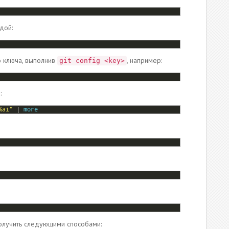
дой:
о ключа, выполнив
, например:
git config <key>
:
%ai"
|
more
олучить следующими способами: