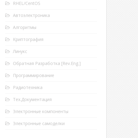
RHEL/CentOS
Автоэлектроника
Алгоритмы
Криптография
Линукс
Обратная Разработка [Rev.Eng.]
Программирование
Радиотехника
Тех.Документация
Электронные компоненты
um
.repos
.d
tc
/
yum
.repos
.d
Электронные самоделки