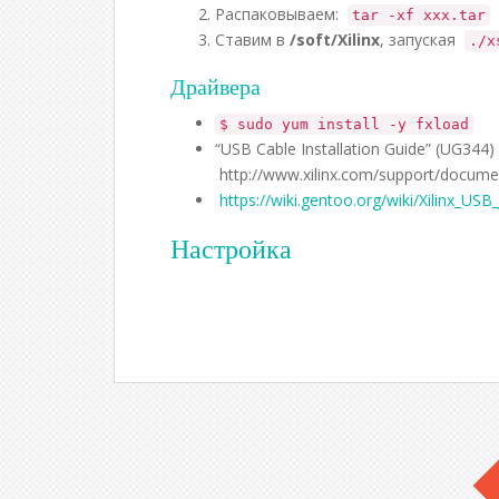
Распаковываем:
tar -xf xxx.tar
Ставим в
/soft/Xilinx
, запуская
./x
Драйвера
$ sudo yum install -y fxload
“USB Cable Installation Guide” (UG344)
http://www.xilinx.com/support/docume
https://wiki.gentoo.org/wiki/Xilinx_U
Настройка