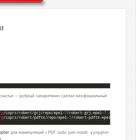
и
 о счастье — добрый самаритянин сделал неофициальный
rg
/
coprs
/
robert
/
gcj
/
repo
/
epel
-
7
/
robert
-
gcj
-
epel
-
7.repo
-
P
/
etc
/
y
rg
/
coprs
/
robert
/
pdftk
/
repo
/
epel
-
7
/
robert
-
pdftk
-
epel
-
7.repo
-
P
/
e
ppler
для манипуляций с PDF: sudo yum install -y poppler-
4