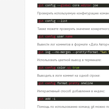
1
git 
config
--
global 
core
.editor
joe
Проверить используемую конфигурацию коман
1
git 
config
--
list
Также можете проверить значение конкретног
1
git 
config 
user
.name
Вывести лог коммитов в формате «Дата Автор»
1
git 
log
--
no
-
merges
--
pretty
=
format
:
"%an 
Использовать цветной вывод в терминале:
1
git 
config 
color
.ui
true
Выводить в логе коммит на одной строке:
1
git 
config 
format
.pretty
oneline
Интерактивный способ добавления в индекс:
1
git 
add
-
i
Помощь по использованию команд git можно п