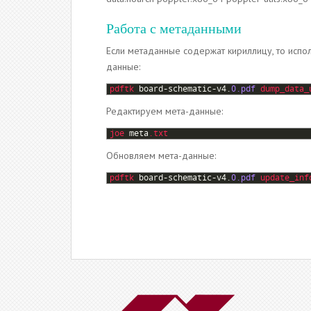
Работа с метаданными
Если метаданные содержат кириллицу, то исп
данные:
1
pdftk 
board
-
schematic
-
v4
.
0.pdf
dump_data_
Редактируем мета-данные:
1
joe 
meta
.txt
Обновляем мета-данные:
1
pdftk 
board
-
schematic
-
v4
.
0.pdf
update_inf