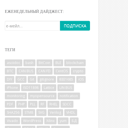
ЕЖЕНЕДЕЛЬНЫЙ ДАЙДЖЕСТ:
ТЕГИ
asciidoc
bash
BitCoin
BLE
blockchain
BTC
CAN BUS
CAN FD
CentOS
crypto
DIY
GCC
Git
gitignore
IEEE1685
iOS
iPhone
ISO11898
Lattice
LIN BUS
monitoring
myopensource
notification
PDF
PHP
PLL
RF
RHEL
SDCC
SHA256
STM8
SVG
Verilog
VHDL
Vivado
WordPress
Xilinx
yum
БД