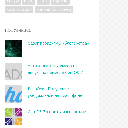
Линукс
ПЛИС
СБИС
Скрипты
криптография
майнинг биткоинов
ПОПУЛЯРНОЕ
Сдвиг парадигмы «блогерства»
Установка Xilinx Vivado на
линукс на примере CentOS 7
PushOver: Получение
уведомлений на смартфоне
CentOS 7: советы и шпаргалки