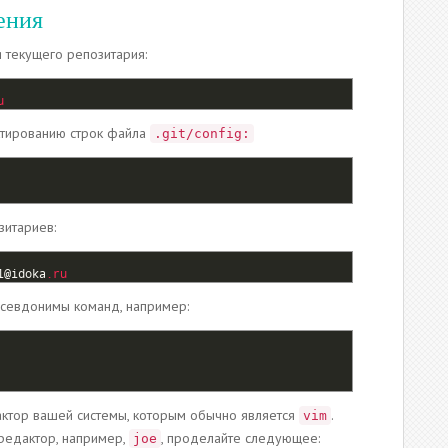
ения
 текущего репозитария:
u
ктированию строк файла
.git/config:
зитариев:
l
@
idoka
.ru
псевдонимы команд, например:
актор вашей системы, которым обычно является
.
vim
 редактор, например,
, проделайте следующее:
joe