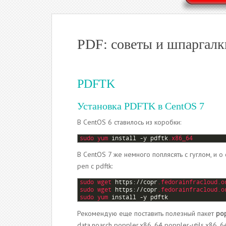
PDF: советы и шпаргалк
PDFTK
Установка PDFTK в CentOS 7
В CentOS 6 ставилось из коробки:
1
sudo 
yum 
install
-
y
pdftk
.x86_64
В CentOS 7 же немного поплясять с гуглом, и
реп с pdftk:
1
sudo 
wget 
https
:
//
copr
.fedorainfracloud
.o
2
sudo 
wget 
https
:
//
copr
.fedorainfracloud
.o
3
sudo 
yum 
install
-
y
pdftk
Рекомендую еще поставить полезный пакет
po
data.noarch poppler.x86_64 poppler-utils.x86_6