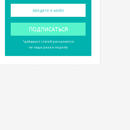
*дайджест статей рассылается
re 
allow 
Printing 
allow 
CopyContents
не чаще раза в неделю