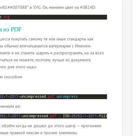
»fill:##007088″
в SVG. Ок, меняем цвет на #0B2AD:
o
.svg
в из PDF
есса покупать самому те или иные стандарты как
нты обычно впечатываются ватермарки с Именем-
аете и не станете шарить и распространять, но за всех
учаться не можете, поэтому лучше из документа
что для этого надо:
ым способом
62
-
1
-
2011
-
uncompressed
.pdf
uncompress
меняем её:
262
-
1
-
2011
-
uncompressed
.pdf
>
ISO
-
26262
-
1
-
2011
-
filtered
.pdf
к обойти когда не дошёл до этого шага) — прогоняем
нные правкой чексам и прочие элементы: