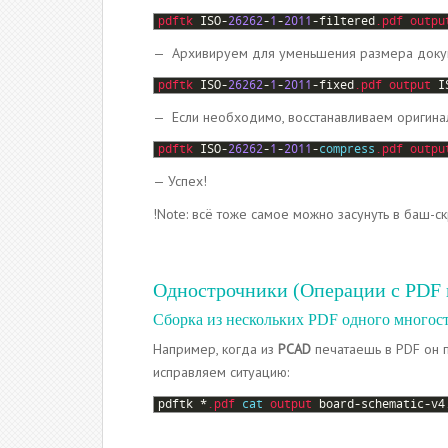
1
pdftk 
ISO
-
26262
-
1
-
2011
-
filtered
.pdf
outpu
— Архивируем для уменьшения размера доку
1
pdftk 
ISO
-
26262
-
1
-
2011
-
fixed
.pdf
output 
I
— Если необходимо, восстанавливаем оригинал
1
pdftk 
ISO
-
26262
-
1
-
2011
-
compress
.pdf
outpu
— Успех!
!Note: всё тоже самое можно засунуть в баш-с
Однострочники (Операции с PDF 
Сборка из нескольких PDF одного многос
Например, когда из
PCAD
печатаешь в PDF он п
исправляем ситуацию:
1
pdftk
*
.pdf
cat
output 
board
-
schematic
-
v4