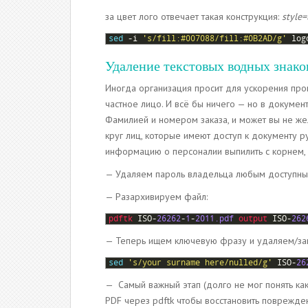
за цвет лого отвечает такая конструкция:
style=
1
sed
-
i
's/fill:#007088/fill:#0B2AD/g'
log
Удаление текстовых водных знако
Иногда организация просит для ускорения проц
частное лицо. И всё бы ничего — но в докуме
Фамилией и номером заказа, и может вы не жел
круг лиц, которые имеют доступ к документу р
информацию о персоналии выпилить с корнем, 
— Удаляем пароль владельца любым доступн
— Разархивируем файл:
1
pdftk 
ISO
-
26262
-
1
-
2011.pdf
output 
ISO
-
262
— Теперь ищем ключевую фразу и удаляем/за
1
sed
's/your surname here/nulled/g'
ISO
-
26
— Самый важный этап (долго не мог понять ка
PDF через pdftk чтобы восстановить поврежде