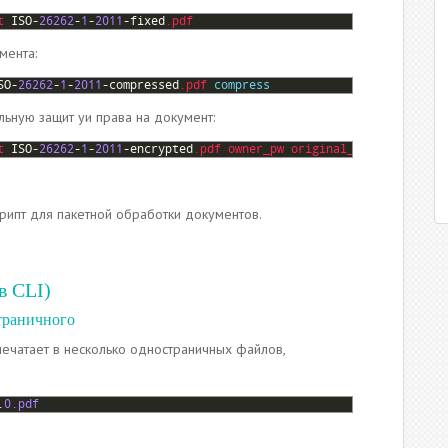
t 
ISO
-
26262
-
1
-
2011
-
fixed
.pdf
мента:
SO
-
26262
-
1
-
2011
-
compressed
.pdf
compress
ьную защит уи права на документ:
t 
ISO
-
26262
-
1
-
2011
-
encrypted
.pdf
owner_pw 
original_passphrase_he
крипт для пакетной обработки документов.
в CLI)
траничного
ечатает в несколько одностраничных файлов,
.
0.pdf