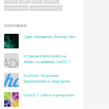
Линукс
ПЛИС
СБИС
Скрипты
криптография
майнинг биткоинов
ПОПУЛЯРНОЕ
Сдвиг парадигмы «блогерства»
Установка Xilinx Vivado на
линукс на примере CentOS 7
PushOver: Получение
уведомлений на смартфоне
CentOS 7: советы и шпаргалки