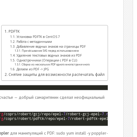
PDFTK
Установка PDFTK в CentOS 7
Работа с метаданными
Добавление водных знаков на страницы PDF
Причёсывание SVG перед использованием
Удаление текстовых водных знаков из PDF
Однострочники (Операции с PDF в CLI)
Сборка из нескольких PDF одного многостраничного
Делаем из PDF -> JPG
Снятие защиты для возможности распечатать файл
 о счастье — добрый самаритянин сделал неофициальный
rg
/
coprs
/
robert
/
gcj
/
repo
/
epel
-
7
/
robert
-
gcj
-
epel
-
7.repo
-
P
/
etc
/
y
rg
/
coprs
/
robert
/
pdftk
/
repo
/
epel
-
7
/
robert
-
pdftk
-
epel
-
7.repo
-
P
/
e
ppler
для манипуляций с PDF: sudo yum install -y poppler-