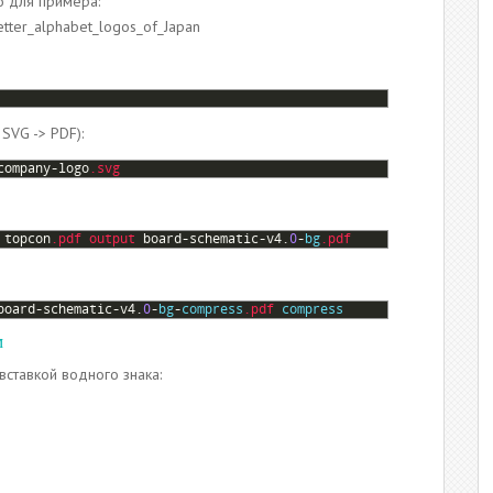
о для примера:
etter_alphabet_logos_of_Japan
SVG -> PDF):
company
-
logo
.svg
 
topcon
.pdf
output 
board
-
schematic
-
v4
.
0
-
bg
.pdf
board
-
schematic
-
v4
.
0
-
bg
-
compress
.pdf
compress
м
ставкой водного знака: