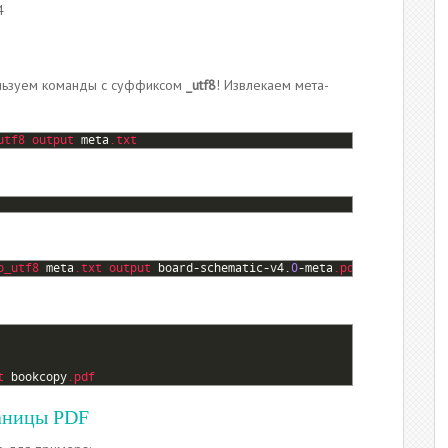
4
ользуем команды с суффиксом
_utf8
! Извлекаем мета-
utf8 
output 
meta
.txt
o_utf8 
meta
.txt
output 
board
-
schematic
-
v4
.
0
-
meta
.pdf
t 
bookcopy
.pdf
раницы PDF