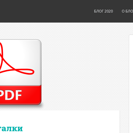
БЛОГ 2020
О БЛО
галки