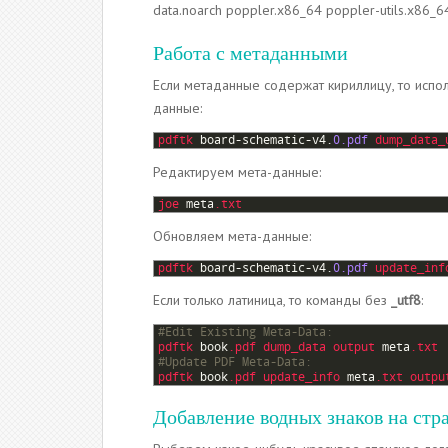
data.noarch poppler.x86_64 poppler-utils.x86_6
Работа с метаданными
Если метаданные содержат кириллицу, то исп
данные:
1
pdftk 
board
-
schematic
-
v4
.
0.pdf
dump_data_
Редактируем мета-данные:
1
joe 
meta
.txt
Обновляем мета-данные:
1
pdftk 
board
-
schematic
-
v4
.
0.pdf
update_inf
Если только латиница, то команды без
_utf8
:
1
#Edit Existing Meta-Data:
2
pdftk 
book
.pdf
dump_data 
output 
meta
.txt
3
#Update PDF Meta-Data:
4
pdftk 
book
.pdf
update_info 
meta
.txt
outpu
Добавление водных знаков на ст