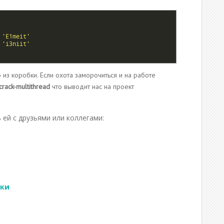
'E1meit'
'i3niit'
о из коробки. Если охота заморочиться и на работе
crack-multithread
что выводит нас на проект
 ей с друзьями или коллегами:
О
п
р
лки