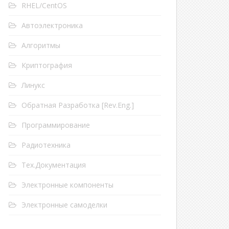
RHEL/CentOS
Автоэлектроника
Алгоритмы
Криптография
Линукс
Обратная Разработка [Rev.Eng.]
Программирование
Радиотехника
Тех.Документация
Электронные компоненты
um
.repos
.d
tc
/
yum
.repos
.d
Электронные самоделки