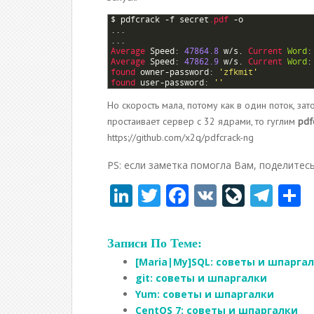
1
$
pdfcrack
-
f
secret
.pdf
-
o
2
.
.
.
3
.
.
.
4
Average 
Speed
:
47864.8
w
/
s
.
Current 
Word
:
5
Average 
Speed
:
47862.9
w
/
s
.
Current 
Word
:
6
found 
owner
-
password
:
'zfkmit'
7
found 
user
-
password
:
''
Но скорость мала, потому как в один поток, зат
простаивает сервер с 32 ядрами, то гуглим
pdf
https://github.com/x2q/pdfcrack-ng
PS: если заметка помогла Вам, поделитесь
Li
T
F
V
Li
T
n
w
ac
K
v
el
т
k
itt
e
eJ
e
Записи По Теме:
e
er
b
o
gr
[Maria|My]SQL: советы и шпарга
dI
o
u
a
а
git: советы и шпаргалки
Yum: советы и шпаргалки
n
o
r
m
в
CentOS 7: советы и шпаргалки