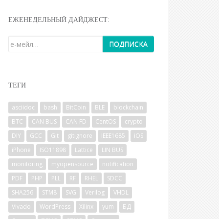
ЕЖЕНЕДЕЛЬНЫЙ ДАЙДЖЕСТ:
ТЕГИ
asciidoc
bash
BitCoin
BLE
blockchain
BTC
CAN BUS
CAN FD
CentOS
crypto
DIY
GCC
Git
gitignore
IEEE1685
iOS
iPhone
ISO11898
Lattice
LIN BUS
monitoring
myopensource
notification
PDF
PHP
PLL
RF
RHEL
SDCC
SHA256
STM8
SVG
Verilog
VHDL
Vivado
WordPress
Xilinx
yum
БД