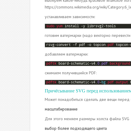
Выберем какое-нибудь красивое япанское лог
https://commons.wikimedia.org/wiki/Category:6_l
устанавливаем зависимости:
1
sudo 
yum 
install
-
y
librsvg2
-
tools
готовим ватермарки (надо векторно перевести 
1
rsvg
-
convert
-
f
pdf
-
o
topcon
.pdf
topcon
-
добавляем ватермарки:
1
pdftk 
board
-
schematic
-
v4
.
0.pdf
background
сжимаем получившийся PDF:
1
pdftk 
board
-
schematic
-
v4
.
0
-
bg
.pdf
output 
Причёсывание SVG перед использование
Может понадобиться сделать две вещи перед в
масштабирование
Для этого меняем размеры холста файла SVG
выбор более подходящего цвета