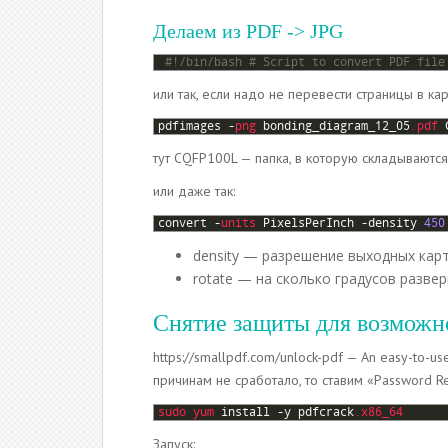
Делаем из PDF -> JPG
1
#!/bin/bash # Script to convert PDF file
или так, если надо не перевести страницы в ка
1
pdfimages
-
png 
bonding_diagram_12_05
.pdf
тут CQFP100L — папка, в которую складываютс
или даже так:
1
convert
-
units 
PixelsPerInch
-
density
450
density — разрешение выходных карт
rotate — на сколько градусов разве
Снятие защиты для возможн
https://smallpdf.com/unlock-pdf — An easy-to-u
причинам не сработало, то ставим «Password Rec
1
sudo 
yum 
install
-
y
pdfcrack
.x86_64
Запуск: