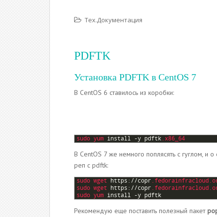
Тех.Документация
PDFTK
Установка PDFTK в CentOS 7
В CentOS 6 ставилось из коробки:
1
sudo 
yum 
install
-
y
pdftk
.x86_64
В CentOS 7 же немного поплясять с гуглом, и
реп с pdftk:
1
sudo 
wget 
https
:
//
copr
.fedorainfracloud
.o
2
sudo 
wget 
https
:
//
copr
.fedorainfracloud
.o
3
sudo 
yum 
install
-
y
pdftk
Рекомендую еще поставить полезный пакет
po