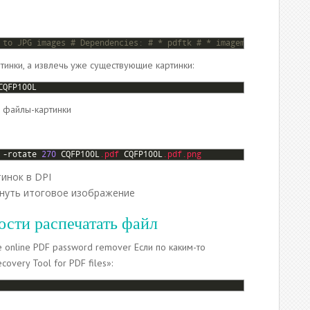
 to JPG images # Dependencies: # * pdftk # * imagemagick PDF=$1 
ртинки, а извлечь уже существующие картинки:
CQFP100L
я файлы-картинки
-
rotate
270
CQFP100L
.pdf
CQFP100L
.pdf
.png
инок в DPI
рнуть итоговое изображение
ости распечатать файл
se online PDF password remover Если по каким-то
overy Tool for PDF files»: