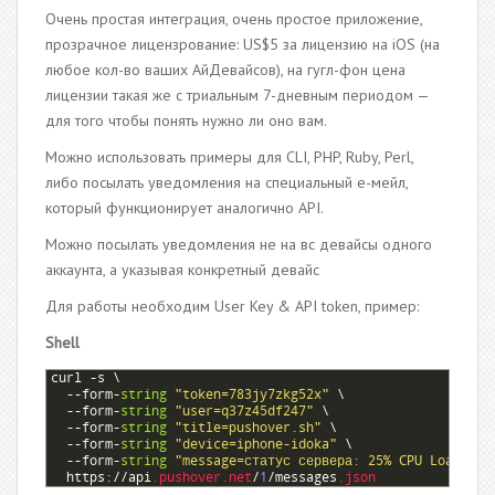
Очень простая интеграция, очень простое приложение,
прозрачное лицензрование: US$5 за лицензию на iOS (на
любое кол-во ваших АйДевайсов), на гугл-фон цена
лицензии такая же с триальным 7-дневным периодом —
для того чтобы понять нужно ли оно вам.
Можно использовать примеры для CLI, PHP, Ruby, Perl,
либо посылать уведомления на специальный е-мейл,
который функционирует аналогично API.
Можно посылать уведомления не на вс девайсы одного
аккаунта, а указывая конкретный девайс
Для работы необходим User Key & API token, пример:
Shell
1
curl
-
s
\
2
--
form
-
string
"token=783jy7zkg52x"
\
3
--
form
-
string
"user=q37z45df247"
\
4
--
form
-
string
"title=pushover.sh"
\
5
--
form
-
string
"device=iphone-idoka"
\
6
--
form
-
string
"message=статус сервера: 25% CPU Load"
\
7
https
:
//
api
.pushover
.net
/
1
/
messages
.json