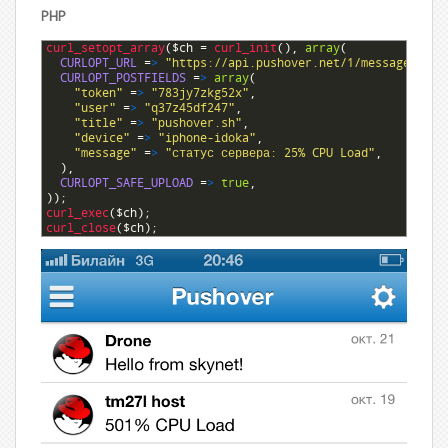
PHP
1
curl_setopt_array
(
$ch
=
curl_init
(
)
,
array
(
2
CURLOPT_URL
=
>
"https://api.pushover.net/1/messages.jso
3
CURLOPT_POSTFIELDS
=
>
array
(
4
"token"
=
>
"783jy7zkg52x"
,
5
"user"
=
>
"q37z45df247"
,
6
"title"
=
>
"pushover.sh"
,
7
"device"
=
>
"iphone-idoka"
,
8
"message"
=
>
"статус сервера: 25% CPU Load"
,
9
)
,
10
CURLOPT_SAFE_UPLOAD
=
>
true
,
11
)
)
;
12
curl_exec
(
$ch
)
;
13
curl_close
(
$ch
)
;