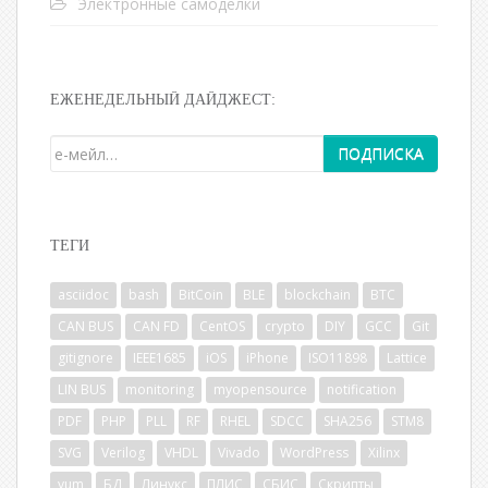
Электронные самоделки
ЕЖЕНЕДЕЛЬНЫЙ ДАЙДЖЕСТ:
ТЕГИ
asciidoc
bash
BitCoin
BLE
blockchain
BTC
CAN BUS
CAN FD
CentOS
crypto
DIY
GCC
Git
gitignore
IEEE1685
iOS
iPhone
ISO11898
Lattice
LIN BUS
monitoring
myopensource
notification
PDF
PHP
PLL
RF
RHEL
SDCC
SHA256
STM8
SVG
Verilog
VHDL
Vivado
WordPress
Xilinx
yum
БД
Линукс
ПЛИС
СБИС
Скрипты