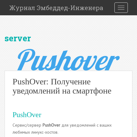
S
Журнал Эмбеддед-Инженера
TOGGLE
k
i
p
t
server
o
m
a
i
n
c
PushOver: Получение
o
n
уведомлений на смартфоне
t
e
n
PushOver
t
Сервис/сервер
PushOver
для уведомлений с ваших
любимых линукс-хостов.