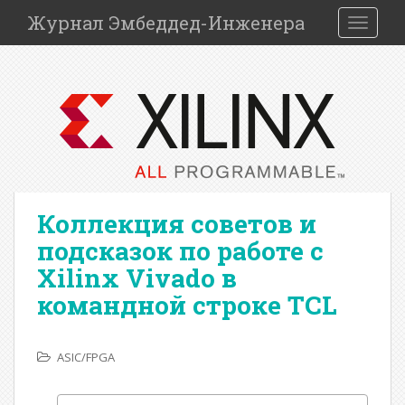
S
Журнал Эмбеддед-Инженера
TOGGLE
k
i
p
t
o
m
a
i
n
Коллекция советов и
c
o
подсказок по работе с
n
Xilinx Vivado в
t
командной строке TCL
e
n
t
ASIC/FPGA