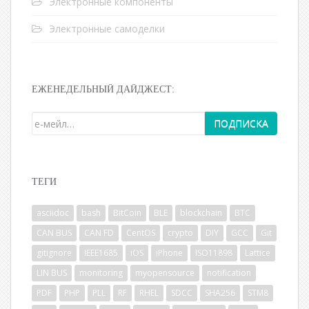
Электронные компоненты
Электронные самоделки
ЕЖЕНЕДЕЛЬНЫЙ ДАЙДЖЕСТ:
ТЕГИ
asciidoc
bash
BitCoin
BLE
blockchain
BTC
CAN BUS
CAN FD
CentOS
crypto
DIY
GCC
Git
gitignore
IEEE1685
iOS
iPhone
ISO11898
Lattice
LIN BUS
monitoring
myopensource
notification
PDF
PHP
PLL
RF
RHEL
SDCC
SHA256
STM8