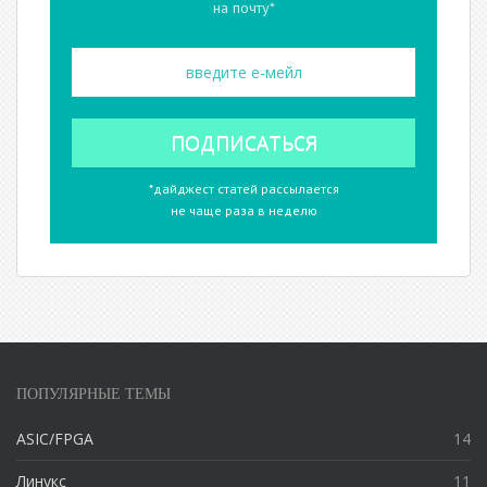
на почту*
*дайджест статей рассылается
не чаще раза в неделю
ПОПУЛЯРНЫЕ ТЕМЫ
ASIC/FPGA
14
Линукс
11