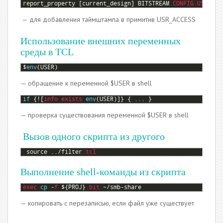
4
report_property
[
current_design
]
BITSTREAM
.CONFIG
.USR_ACC
— для добавления таймштампа в примитив USR_ACCESS
Использование внешних переменных
среды в TCL
1
$
env
(
USER
)
— обращение к переменной $USER в shell
1
if
{
!
[
info 
exists 
env
(
USER
)
]
}
{
.
.
.
}
— проверка существования переменной $USER в shell
Вызов одного скрипта из другого
1
source
.
.
/
filter
.tcl
Выполнение shell-команды из скрипта
1
exec
cp
-
f
$
{
PROJ
}
.bit
~
/
smb
-
share
— копировать с перезаписью, если файл уже существует