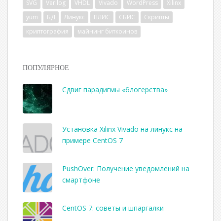
SVG
Verilog
VHDL
Vivado
WordPress
Xilinx
yum
БД
Линукс
ПЛИС
СБИС
Скрипты
криптография
майнинг биткоинов
ПОПУЛЯРНОЕ
Сдвиг парадигмы «блогерства»
Установка Xilinx Vivado на линукс на
примере CentOS 7
PushOver: Получение уведомлений на
смартфоне
CentOS 7: советы и шпаргалки