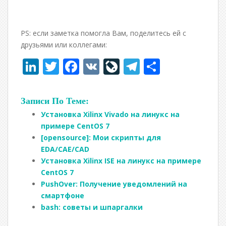
PS: если заметка помогла Вам, поделитесь ей с
друзьями или коллегами:
Li
T
F
V
Li
T
О
n
w
ac
K
v
el
т
k
itt
e
eJ
e
п
Записи По Теме:
e
er
b
o
gr
р
Установка Xilinx Vivado на линукс на
dI
o
u
a
а
примере CentOS 7
[opensource]: Мои скрипты для
n
o
r
m
в
EDA/CAE/CAD
k
n
и
Установка Xilinx ISE на линукс на примере
CentOS 7
al
т
PushOver: Получение уведомлений на
ь
смартфоне
bash: советы и шпаргалки