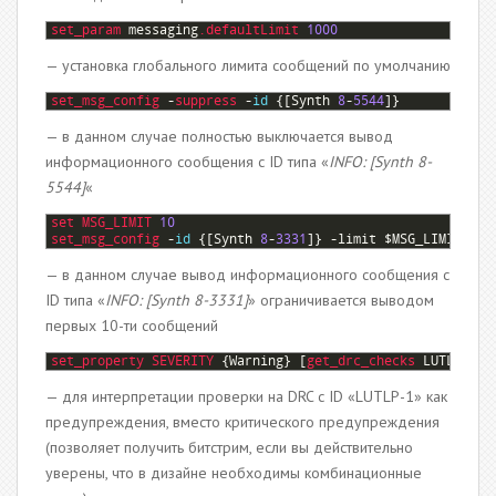
1
set_param 
messaging
.defaultLimit
1000
— установка глобального лимита сообщений по умолчанию
1
set_msg_config
-
suppress
-
id
{
[
Synth
8
-
5544
]
}
— в данном случае полностью выключается вывод
информационного сообщения с ID типа «
INFO: [Synth 8-
5544]
«
1
set
MSG_LIMIT
10
2
set_msg_config
-
id
{
[
Synth
8
-
3331
]
}
-
limit
$
MSG_LIMIT
— в данном случае вывод информационного сообщения с
ID типа «
INFO: [Synth 8-3331]
» ограничивается выводом
первых 10-ти сообщений
1
set_property
SEVERITY
{
Warning
}
[
get_drc_checks 
LUTLP
-
1
]
— для интерпретации проверки на DRC c ID «LUTLP-1» как
предупреждения, вместо критического предупреждения
(позволяет получить битстрим, если вы действительно
уверены, что в дизайне необходимы комбинационные