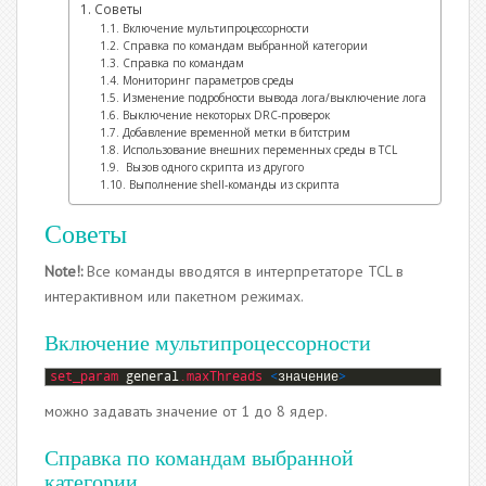
Советы
Включение мультипроцессорности
Справка по командам выбранной категории
Справка по командам
Мониторинг параметров среды
Изменение подробности вывода лога/выключение лога
Выключение некоторых DRC-проверок
Добавление временной метки в битстрим
Использование внешних переменных среды в TCL
Вызов одного скрипта из другого
Выполнение shell-команды из скрипта
Советы
Note!:
Все команды вводятся в интерпретаторе TCL в
интерактивном или пакетном режимах.
Включение мультипроцессорности
1
set_param 
general
.maxThreads
<
значение
>
можно задавать значение от 1 до 8 ядер.
Справка по командам выбранной
категории