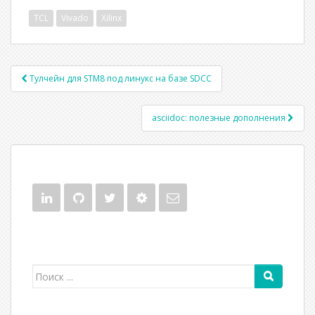
TCL
Vivado
Xilinx
Тулчейн для STM8 под линукс на базе SDCC
Post navigation
asciidoc: полезные дополнения
Поиск для: