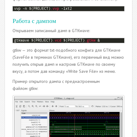
1
vvp
-
n
$
(
PROJECT
)
.vvp
-
lxt2
Работа с дампом
Открываем записанный дамп в GTKwave:
1
gtkwave
$
(
PROJECT
)
.vcd
$
(
PROJECT
)
.gtkw
&
gtkw — это формат txt-подобного конфига для GTKwave
(SaveFile в терминах GTKwave), его первичный вид можно
получить открыв дамп и настроив GTKwave по своему
вкусу, а потом дав команду «Write Save File» из меню.
Пример открытого дампа с преднастроенным
файлом gtkw: