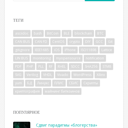
ТЕГИ
asciidoc
bash
BitCoin
BLE
blockchain
BTC
CAN BUS
CAN FD
CentOS
crypto
DIY
GCC
Git
gitignore
IEEE1685
iOS
iPhone
ISO11898
Lattice
LIN BUS
monitoring
myopensource
notification
PDF
PHP
PLL
RF
RHEL
SDCC
SHA256
STM8
SVG
Verilog
VHDL
Vivado
WordPress
Xilinx
yum
БД
Линукс
ПЛИС
СБИС
Скрипты
криптография
майнинг биткоинов
ПОПУЛЯРНОЕ
Сдвиг парадигмы «блогерства»