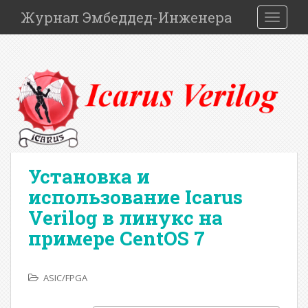
S
Журнал Эмбеддед-Инженера
TOGGLE
k
i
p
t
o
m
a
i
n
c
Установка и
o
использование Icarus
n
Verilog в линукс на
t
e
примере CentOS 7
n
t
ASIC/FPGA