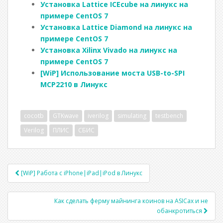
Установка Lattice ICEcube на линукс на
n
o
r
m
в
примере CentOS 7
k
n
и
Установка Lattice Diamond на линукс на
примере CentOS 7
al
т
Установка Xilinx Vivado на линукс на
ь
примере CentOS 7
[WiP] Использование моста USB-to-SPI
MCP2210 в Линукс
cocotb
GTKwave
iverilog
simulating
testbench
Verilog
ПЛИС
СБИС
[WiP] Работа с iPhone|iPad|iPod в Линукс
Post navigation
Как сделать ферму майнинга коинов на ASICах и не
обанкротиться