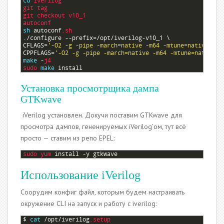
2
cd
iverilog
3
git 
tag
4
git 
checkout 
v10_1
5
autoconf
6
sh
autoconf
.sh
7
.
/
configure
--
prefix
=/
opt
/
iverilog
-
v10_1
\
8
CFLAGS
=
'-O2 -g -pipe -march=native -m64 -mtune=native'
\
9
CPPFLAGS
=
'-O2 -g -pipe -march=native -m64 -mtune=native'
10
make
-
j4
11
sudo 
make
install
Установка просмотрщика дампа
GTKwave
iVerilog установлен. Докучи поставим GTKwave для
просмотра дампов, гененируемых iVerilog’ом, тут всё
просто — ставим из репо EPEL:
1
sudo 
yum 
install
-
y
gtkwave
Использование iVerilog
Соорудим конфиг файл, которым будем настраивать
окружение CLI на запуск и работу с iverilog:
1
$
cat
/
opt
/
iverilog
.setup