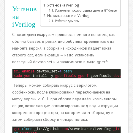
Установка iVerilog
Установ
Установка просмотрщика дампа GTKwave
ка
Использование iVerilog
Работа с дампом
iVerilog
С последним икарусом пришлось немного попотеть, как
обычно бывает, в репах дистрибутива древняя как еда
мамонта версия, а сборка из исходников падает из-за
старого gcc, если вкратце — надо установить
последний devtoolset и и зависимости в лице gperf:
1
scl 
enable 
devtoolset
-
4
bash
2
sudo 
yum 
install
-
y
gperftools 
gperf 
gperftools
-
devel 
gpe
Теперь можем собирать икарус с верилогом,
особенности, после клонирования переключаемся на
метку версии v10_1, при сборке передаём компиляторы
опции, позволяющие оптимизировать код под инструкции
конкретного процессора, на котором идёт сборка, ну и
затем собираем сборку в четыре потока:
1
git 
clone
git
:
//
github
.com
/
steveicarus
/
iverilog
.git