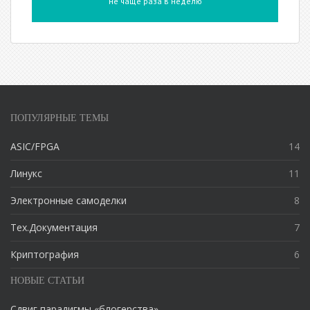
не чаще раза в неделю
ПОПУЛЯРНЫЕ ТЕМЫ
ASIC/FPGA
14
Линукс
11
Электронные самоделки
8
Тех.Документация
7
Криптография
6
НОВЫЕ СТАТЬИ
Сдвиг парадигмы «блогерства»