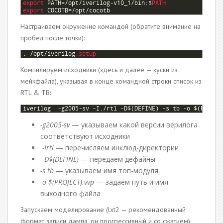
2
export 
PATH
=/
opt
/
iverilog
-
v10_1
/
bin
:
$
PATH
3
export 
COCOTB
=/
opt
/
cocotb
Настраиваем окружение командой (обратите внимание на
пробел после точки):
1
.
/
opt
/
iverilog
.setup
Компилируем исходники (здесь и далее — куски из
мейкфайла), указывая в конце командной строки список из
RTL & TB:
1
iverilog
 -
g2005
-
sv
-
I
.
/
rtl
-
D
$
(
DEFINE
)
-
s
tb
-
o
$
(
PROJEC
-g2005-sv
— указываем какой версии верилога
соответствуют исходники
-Irtl
— перечисляем инклюд-директории
-D$(DEFINE)
— передаем дефайны
-s tb
— указываем имя топ-модуля
-o $(PROJECT).vvp
— задаём путь и имя
выходного файла
Запускаем моделирование (lxt2 — рекомендованный
формат записи дампа, он прогрессивный и со сжатием):