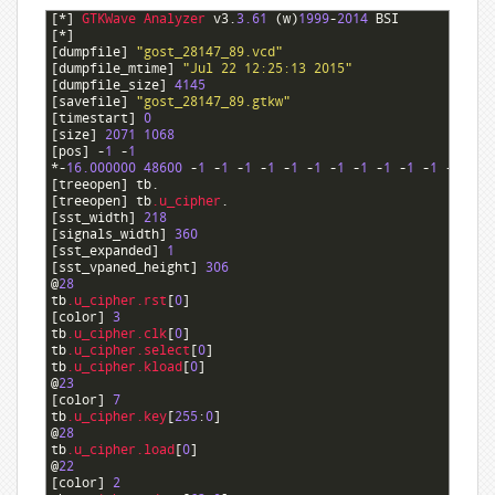
1
[
*
]
GTKWave 
Analyzer 
v3
.
3.61
(
w
)
1999
-
2014
BSI
2
[
*
]
3
[
dumpfile
]
"gost_28147_89.vcd"
4
[
dumpfile_mtime
]
"Jul 22 12:25:13 2015"
5
[
dumpfile_size
]
4145
6
[
savefile
]
"gost_28147_89.gtkw"
7
[
timestart
]
0
8
[
size
]
2071
1068
9
[
pos
]
-
1
-
1
10
*-
16.000000
48600
-
1
-
1
-
1
-
1
-
1
-
1
-
1
-
1
-
1
-
1
-
1
-
1
-
1
11
[
treeopen
]
tb
.
12
[
treeopen
]
tb
.u_cipher
.
13
[
sst_width
]
218
14
[
signals_width
]
360
15
[
sst_expanded
]
1
16
[
sst_vpaned_height
]
306
17
@
28
18
tb
.u_cipher
.rst
[
0
]
19
[
color
]
3
20
tb
.u_cipher
.clk
[
0
]
21
tb
.u_cipher
.select
[
0
]
22
tb
.u_cipher
.kload
[
0
]
23
@
23
24
[
color
]
7
25
tb
.u_cipher
.key
[
255
:
0
]
26
@
28
27
tb
.u_cipher
.load
[
0
]
28
@
22
29
[
color
]
2