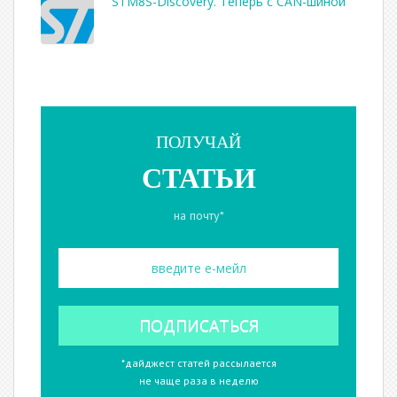
STM8S-Discovery. Теперь с CAN-шиной
ПОЛУЧАЙ
СТАТЬИ
на почту*
*дайджест статей рассылается
не чаще раза в неделю