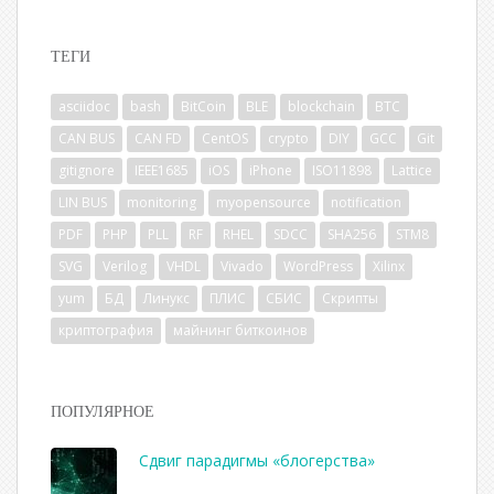
ТЕГИ
asciidoc
bash
BitCoin
BLE
blockchain
BTC
CAN BUS
CAN FD
CentOS
crypto
DIY
GCC
Git
gitignore
IEEE1685
iOS
iPhone
ISO11898
Lattice
LIN BUS
monitoring
myopensource
notification
PDF
PHP
PLL
RF
RHEL
SDCC
SHA256
STM8
SVG
Verilog
VHDL
Vivado
WordPress
Xilinx
yum
БД
Линукс
ПЛИС
СБИС
Скрипты
криптография
майнинг биткоинов
ПОПУЛЯРНОЕ
Сдвиг парадигмы «блогерства»