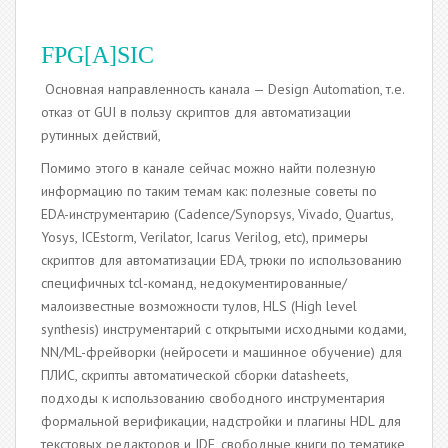
FPG[A]SIC
Основная направленность канала — Design Automation, т.е.
отказ от GUI в пользу скриптов для автоматизации
рутинных действий,
Помимо этого в канале сейчас можно найти полезную
информацию по таким темам как: полезные советы по
EDA-инструментарию (Cadence/Synopsys, Vivado, Quartus,
Yosys, ICEstorm, Verilator, Icarus Verilog, etc), примеры
скриптов для автоматизации EDA, трюки по использованию
специфичных tcl-команд, недокументированные/
малоизвестные возможности тулов, HLS (High level
synthesis) инструментарий с открытыми исходными кодами,
NN/ML-фрейворки (нейросети и машинное обучение) для
ПЛИС, скрипты автоматической сборки datasheets,
подходы к использованию свободного инструментария
формальной верификации, надстройки и плагины HDL для
текстовых редакторов и IDE, свободные книги по тематике