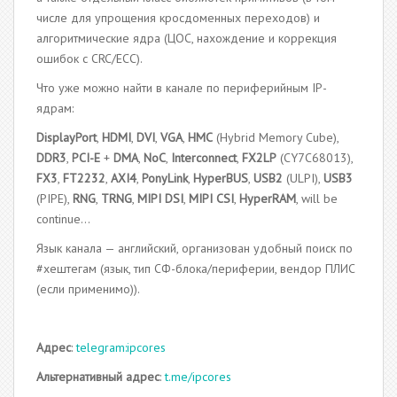
числе для упрощения кросдоменных переходов) и
алгоритмические ядра (ЦОС, нахождение и коррекция
ошибок с CRC/ECC).
Что уже можно найти в канале по периферийным IP-
ядрам:
DisplayPort
,
HDMI
,
DVI
,
VGA
,
HMC
(Hybrid Memory Cube),
DDR3
,
PCI-E
+
DMA
,
NoC
,
Interconnect
,
FX2LP
(CY7C68013),
FX3
,
FT2232
,
AXI4
,
PonyLink
,
HyperBUS
,
USB2
(ULPI),
USB3
(PIPE),
RNG
,
TRNG
,
MIPI DSI
,
MIPI CSI
,
HyperRAM
, will be
continue…
Язык канала — английский, организован удобный поиск по
#хештегам (язык, тип СФ-блока/периферии, вендор ПЛИС
(если применимо)).
Адрес
:
telegram:ipcores
Альтернативный адрес
:
t.me/ipcores