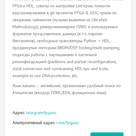
FPGA и HDL, советы по настройке Lint’еров, тонкости
версионирования в git проектов FPGA & ASIC, трюки по
сведению таймингов (лучшии выжимки из Ultrafast
Methodology), реверсинжиниринг ПЛИС и используемых
форматов представления данных (в т.ч. парсинг
битстримов), свободные трансляторы Python -> HDL,
продвинутые методики BROM/DSP folding/multi-pumping,
подходы работы с партишинами и частичной
реконфигарацией (partitions and partial recunfiguration),
clock conversion and constraining, HDL tips and tricks,
example to use DNA-protection, etc.
Язык канала — английский, организован удобный поиск по
#хештегам (вендор ПЛИС/EDA, функционал, язык).
Адрес
:
telegram:fpgasic
Альтернативный адрес
:
t.me/fpgasic