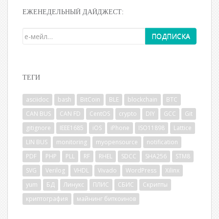
ЕЖЕНЕДЕЛЬНЫЙ ДАЙДЖЕСТ:
ТЕГИ
asciidoc
bash
BitCoin
BLE
blockchain
BTC
CAN BUS
CAN FD
CentOS
crypto
DIY
GCC
Git
gitignore
IEEE1685
iOS
iPhone
ISO11898
Lattice
LIN BUS
monitoring
myopensource
notification
PDF
PHP
PLL
RF
RHEL
SDCC
SHA256
STM8
SVG
Verilog
VHDL
Vivado
WordPress
Xilinx
yum
БД
Линукс
ПЛИС
СБИС
Скрипты
криптография
майнинг биткоинов