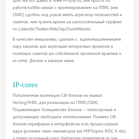
Для тех кто давно в теме FPG/A/SIC или просто по
работе/хобби связан с проектированием на ПЛИС (или
СБИС) удобно под рукой иметь агрегатор полезностей и
советов, чем тратить время на самостоятельный сёрфинг
по LinkedIn/Twitter/WikiChip/SemiWiki/etc..
В качестве инициативы, сделали с единомышленниками
пару каналов для агрегации интересных проектов и
полезных советов (из собственной проектной практики и
из сети). Детали о каналах ниже.
IP-cores
Пополняемая коллекция СФ-блоков на языках
Verilog/VHDL для реальзации на ПЛИС/СБИС.
Подавляющее большинство блоков — опенсорсные и
допускающие свободное использование. Помимо СФ-
блоков периферии и интерфейсов есть процессорные
ядра (розлива таких пивзаводов как MIPSopen, RISC-V, etc)
а также отдельный класс библиотек примитивов (в том