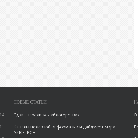
НОВЫЕ СТАТЬИ
Н
14
Сдвиг парадигмы «блогерства»
О
11
Каналы полезной информации и дайджест мира
П
ASIC/FPGA