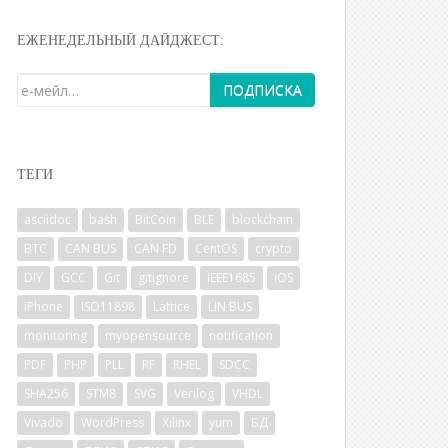
ЕЖЕНЕДЕЛЬНЫЙ ДАЙДЖЕСТ:
ТЕГИ
asciidoc
bash
BitCoin
BLE
blockchain
BTC
CAN BUS
CAN FD
CentOS
crypto
DIY
GCC
Git
gitignore
IEEE1685
iOS
iPhone
ISO11898
Lattice
LIN BUS
monitoring
myopensource
notification
PDF
PHP
PLL
RF
RHEL
SDCC
SHA256
STM8
SVG
Verilog
VHDL
Vivado
WordPress
Xilinx
yum
БД