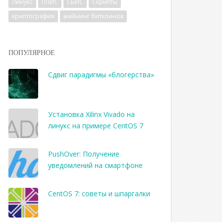
Линукс
ПЛИС
СБИС
Скрипты
криптография
майнинг биткоинов
ПОПУЛЯРНОЕ
Сдвиг парадигмы «блогерства»
Установка Xilinx Vivado на
линукс на примере CentOS 7
PushOver: Получение
уведомлений на смартфоне
CentOS 7: советы и шпаргалки