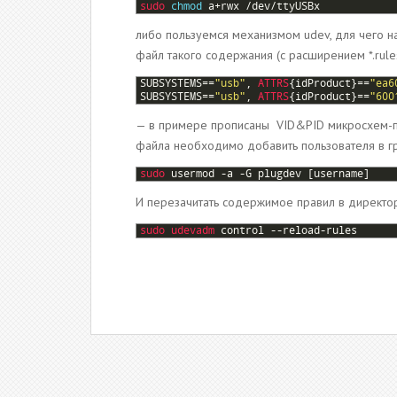
1
sudo 
chmod
a
+
rwx
/
dev
/
ttyUSBx
либо пользуемся механизмом udev, для чего н
файл такого содержания (с расширением *.rules
1
SUBSYSTEMS
==
"usb"
,
ATTRS
{
idProduct
}
==
"ea6
2
SUBSYSTEMS
==
"usb"
,
ATTRS
{
idProduct
}
==
"600
— в примере прописаны VID&PID микросхем-
файла необходимо добавить пользователя в г
1
sudo 
usermod
-
a
-
G
plugdev
[
username
]
И перезачитать содержимое правил в директ
1
sudo 
udevadm 
control
--
reload
-
rules