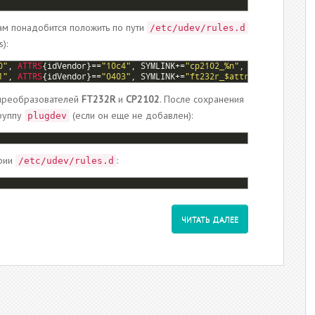
ам понадобится положить по пути
/etc/udev/rules.d
):
0"
,
ATTRS
{
idVendor
}
==
"10c4"
,
SYMLINK
+=
"cp2102_%n"
,
MODE
=
"0666"
,
1"
,
ATTRS
{
idVendor
}
==
"0403"
,
SYMLINK
+=
"ft232r_$attr{serial}"
,
MO
преобразователей
FT232R
и
СР2102
. После сохранения
руппу
(если он еще не добавлен):
plugdev
ории
:
/etc/udev/rules.d
ЧИТАТЬ ДАЛЕЕ