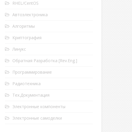
RHEL/CentOS
Автоэлектроника
Алгоритмы
GROUP
=
"plugdev"
DE
=
"0666"
Криптография
Линукс
Обратная Разработка [Rev.Eng.]
Программирование
Радиотехника
Тех.Документация
Электронные компоненты
Электронные самоделки