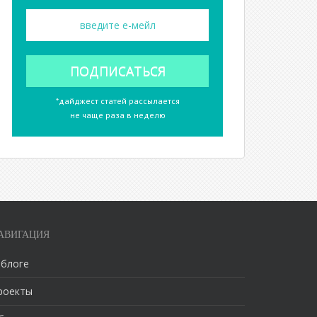
*дайджест статей рассылается
не чаще раза в неделю
АВИГАЦИЯ
 блоге
роекты