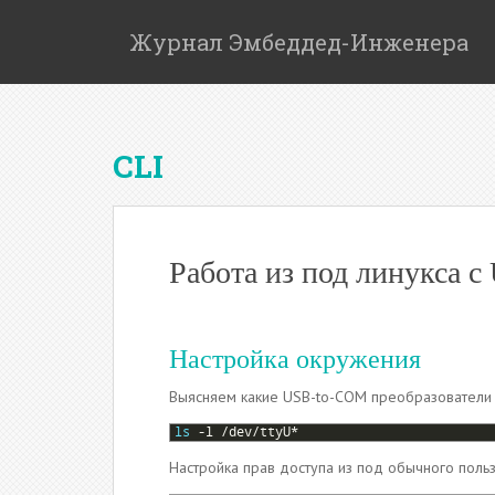
S
k
Журнал Эмбеддед-Инженера
i
p
t
o
CLI
m
a
i
n
c
Работа из под линукса 
o
n
t
Настройка окружения
e
n
Выясняем какие USB-to-COM преобразователи 
t
1
ls
-
l
/
dev
/
ttyU
*
Настройка прав доступа из под обычного польз