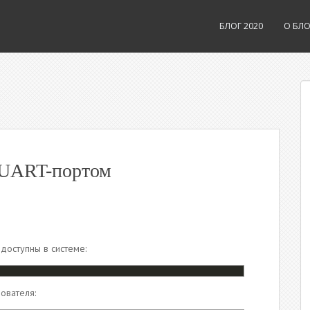
БЛОГ 2020
О БЛО
с UART-портом
доступны в системе:
ователя: