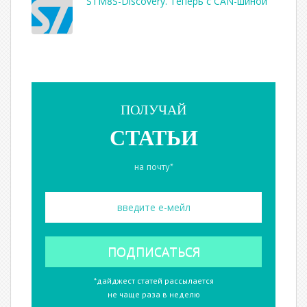
STM8S-Discovery. Теперь с CAN-шиной
ПОЛУЧАЙ
СТАТЬИ
на почту*
*дайджест статей рассылается
не чаще раза в неделю