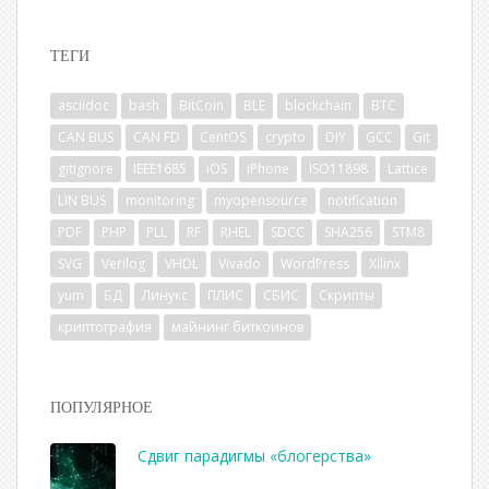
ТЕГИ
asciidoc
bash
BitCoin
BLE
blockchain
BTC
CAN BUS
CAN FD
CentOS
crypto
DIY
GCC
Git
gitignore
IEEE1685
iOS
iPhone
ISO11898
Lattice
LIN BUS
monitoring
myopensource
notification
PDF
PHP
PLL
RF
RHEL
SDCC
SHA256
STM8
SVG
Verilog
VHDL
Vivado
WordPress
Xilinx
yum
БД
Линукс
ПЛИС
СБИС
Скрипты
криптография
майнинг биткоинов
ПОПУЛЯРНОЕ
Сдвиг парадигмы «блогерства»