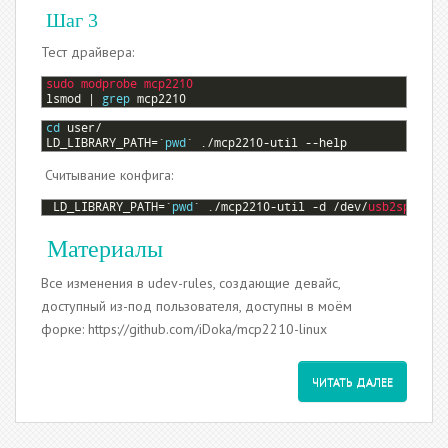
Шаг 3
Тест драйвера:
1
sudo 
modprobe 
mcp2210
2
lsmod
|
grep
mcp2210
1
cd
user
/
2
LD_LIBRARY_PATH
=
`
pwd
`
.
/
mcp2210
-
util
--
help
Считывание конфига:
1
LD_LIBRARY_PATH
=
`
pwd
`
.
/
mcp2210
-
util
-
d
/
dev
/
usb2spi_bri
Материалы
Все изменения в udev-rules, создающие девайс,
доступный из-под пользователя, доступны в моём
форке: https://github.com/iDoka/mcp2210-linux
ЧИТАТЬ ДАЛЕЕ