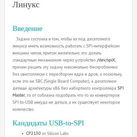
Линукс
Введение
Задача состояла в том, чтобы из под десктопного
линукса иметь возможность работать с SPI-интерфейсом
внешних чипов, притом желательно это делать
стандартным механизмом через устройство
/dev/spiХ
,
причем решить эту задачу максимально беспроблемно
без свистопляски с пересбором ядра и дров, а поскольку,
если это не SBC (Single Board Computer), а десктопное
детище архитектуры x86 без набортного контроллера
SPI
Master
, то от соблазна подобрать что-то из конвертеров
SPI-to-USB никуда не деться, а их существует некоторое
количество.
Кандидаты USB-to-SPI
•
CP2130
от Silicon Labs