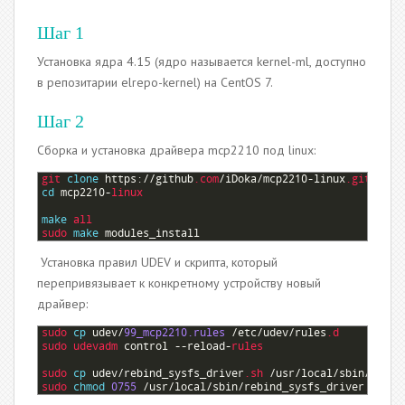
Шаг 1
Установка ядра 4.15 (ядро называется kernel-ml, доступно
в репозитарии elrepo-kernel) на CentOS 7.
Шаг 2
Сборка и установка драйвера mcp2210 под linux:
1
git 
clone
https
:
//
github
.com
/
iDoka
/
mcp2210
-
linux
.git
2
cd
mcp2210
-
linux
3
4
make
all
5
sudo 
make
modules_install
Установка правил UDEV и скрипта, который
перепривязывает к конкретному устройству новый
драйвер:
1
sudo 
cp
udev
/
99_mcp2210.rules
/
etc
/
udev
/
rules
.d
2
sudo 
udevadm 
control
--
reload
-
rules
3
4
sudo 
cp
udev
/
rebind_sysfs_driver
.sh
/
usr
/
local
/
sbin
/
5
sudo 
chmod
0755
/
usr
/
local
/
sbin
/
rebind_sysfs_driver
.sh