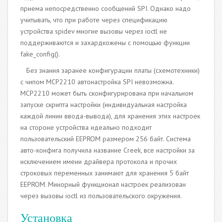
приема непосредственно сообщений SPI. Однако надо
учитывать, что при работе через спецификацию
устройства spidev многие вызовы через ioctl не
поддерживаются и захардкожены с помощью функции
fake_config().
Без знания заранее конфигурации платы (схемотехники)
с чипом MCP2210 автонастройка SPI невозможна.
MCP2210 может быть сконфигурирована при начальном
запуске скрипта настройки (индивидуальная настройка
каждой линии ввода-вывода), для хранения этих настроек
на стороне устройства идеально подходит
пользовательский EEPROM размером 256 байт. Система
авто-конфига получила название Creek, все настройки за
исключением имени драйвера протокола и прочих
строковых переменных занимают для хранения 5 байт
EEPROM. Минорный функционал настроек реализован
через вызовы ioctl из пользовательского окружения.
Установка