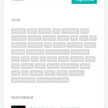
ТЕГИ
asciidoc
bash
BitCoin
BLE
blockchain
BTC
CAN BUS
CAN FD
CentOS
crypto
DIY
GCC
Git
gitignore
IEEE1685
iOS
iPhone
ISO11898
Lattice
LIN BUS
monitoring
myopensource
notification
PDF
PHP
PLL
RF
RHEL
SDCC
SHA256
STM8
SVG
Verilog
VHDL
Vivado
WordPress
Xilinx
yum
БД
Линукс
ПЛИС
СБИС
Скрипты
криптография
майнинг биткоинов
ПОПУЛЯРНОЕ