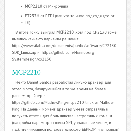
•
MCP2210
от Микрочипа
•
FT232H
от FTDI (или что-то иное подходящее от
FTDI)
В итоге гонку выиграл
MCP2210
, хотя под CP2130 тоже
имелись какие-то варианты решения:
https://www.silabs.com/documents/public/software/CP2130_
SDK_Linux.zip и https://github.com/Henneberg-
Systemdesign/cp2130 .
MCP2210
Некто Daniel Santos разработал линукс-драйвер для
этого моста, базирующийся в то же время на более
раннем драйвере
https://github.com/MathewKing/mcp2210-linux от Mathew
King. На данный момент драйвер умеет отправлять и
получать ответы для большинства настроечных команд
(настройка параметров шины SPI, управление чипом, и
т.д.), чтения/записи пользовательского EEPROM и отправки/