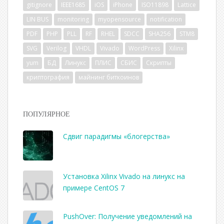
gitignore
IEEE1685
iOS
iPhone
ISO11898
Lattice
LIN BUS
monitoring
myopensource
notification
PDF
PHP
PLL
RF
RHEL
SDCC
SHA256
STM8
SVG
Verilog
VHDL
Vivado
WordPress
Xilinx
yum
БД
Линукс
ПЛИС
СБИС
Скрипты
криптография
майнинг биткоинов
ПОПУЛЯРНОЕ
Сдвиг парадигмы «блогерства»
Установка Xilinx Vivado на линукс на
примере CentOS 7
PushOver: Получение уведомлений на