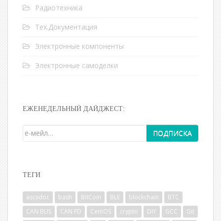
Радиотехника
Тех.Документация
Электронные компоненты
Электронные самоделки
ЕЖЕНЕДЕЛЬНЫЙ ДАЙДЖЕСТ:
ТЕГИ
asciidoc
bash
BitCoin
BLE
blockchain
BTC
CAN BUS
CAN FD
CentOS
crypto
DIY
GCC
Git