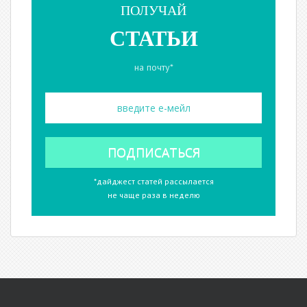
ПОЛУЧАЙ
СТАТЬИ
на почту*
*дайджест статей рассылается
не чаще раза в неделю