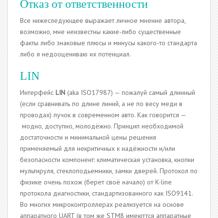
Отказ от ответственности
Все нижеследующее выражает личное мнение автора,
возможно, мне неизвестны какие-либо существенные
факты либо знаковые плюсы и минусы какого-то стандарта
либо я недооцениваю их потенциал.
LIN
Интерфейс
LIN
(aka ISO17987) — пожалуй самый длинный
(если сравнивать по длине линий, а не по весу меди в
проводах) пучок в современном авто. Как говорится —
модно, доступно, молодёжно. Принцип необходимой
достаточности и минимальной цены решения
применяемый для некритичных к надёжности и/или
безопасности компонент: климатическая установка, кнопки
мультируля, стеклоподьемники, замки дверей. Протокол по
физике очень похож (берет своё начало) от K-line
протокола диагностики, стандартизованного как ISO9141.
Во многих микроконтроллерах реализуется на основе
аппаратного UART (в том же STM8 имеюттся аппаратные