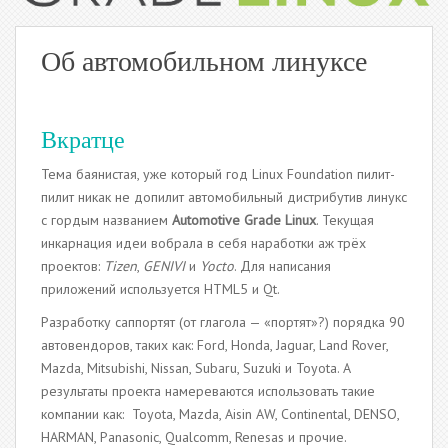
Об автомобильном линуксе
Вкратце
Тема баянистая, уже который год Linux Foundation пилит-
пилит никак не допилит автомобильный дистрибутив линукс
с гордым названием
Automotive Grade Linux
. Текущая
инкарнация идеи вобрала в себя наработки аж трёх
проектов:
Tizen
,
GENIVI
и
Yocto
. Для написания
приложений используется HTML5 и Qt.
Разработку саппортят (от глагола — «портят»?) порядка 90
автовендоров, таких как: Ford, Honda, Jaguar, Land Rover,
Mazda, Mitsubishi, Nissan, Subaru, Suzuki и Toyota. А
результаты проекта намереваются использовать такие
компании как: Toyota, Mazda, Aisin AW, Continental, DENSO,
HARMAN, Panasonic, Qualcomm, Renesas и прочие.