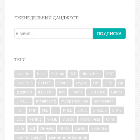
ЕЖЕНЕДЕЛЬНЫЙ ДАЙДЖЕСТ:
ТЕГИ
asciidoc
bash
BitCoin
BLE
blockchain
BTC
CAN BUS
CAN FD
CentOS
crypto
DIY
GCC
Git
gitignore
IEEE1685
iOS
iPhone
ISO11898
Lattice
LIN BUS
monitoring
myopensource
notification
PDF
PHP
PLL
RF
RHEL
SDCC
SHA256
STM8
SVG
Verilog
VHDL
Vivado
WordPress
Xilinx
yum
БД
Линукс
ПЛИС
СБИС
Скрипты
криптография
майнинг биткоинов