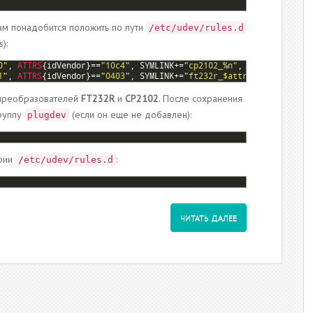
ам понадобится положить по пути
/etc/udev/rules.d
):
0"
,
ATTRS
{
idVendor
}
==
"10c4"
,
SYMLINK
+=
"cp2102_%n"
,
MODE
=
"0666"
,
1"
,
ATTRS
{
idVendor
}
==
"0403"
,
SYMLINK
+=
"ft232r_$attr{serial}"
,
MO
преобразователей
FT232R
и
СР2102
. После сохранения
руппу
(если он еще не добавлен):
plugdev
ории
:
/etc/udev/rules.d
ЧИТАТЬ ДАЛЕЕ