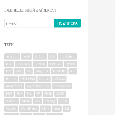
ЕЖЕНЕДЕЛЬНЫЙ ДАЙДЖЕСТ:
ТЕГИ
asciidoc
bash
BitCoin
BLE
blockchain
BTC
CAN BUS
CAN FD
CentOS
crypto
DIY
GCC
Git
gitignore
IEEE1685
iOS
iPhone
ISO11898
Lattice
LIN BUS
monitoring
myopensource
notification
PDF
PHP
PLL
RF
RHEL
SDCC
SHA256
STM8
SVG
Verilog
VHDL
Vivado
WordPress
Xilinx
yum
БД