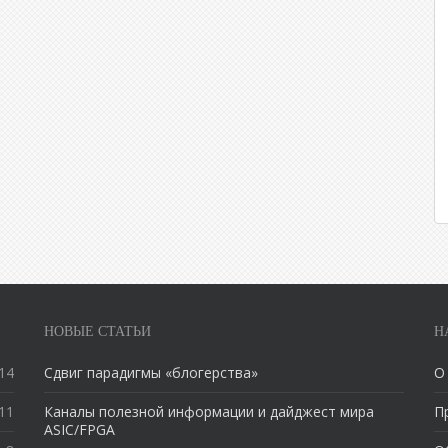
НОВЫЕ СТАТЬИ
Н
14
Сдвиг парадигмы «блогерства»
О
11
Каналы полезной информации и дайджест мира
П
ASIC/FPGA