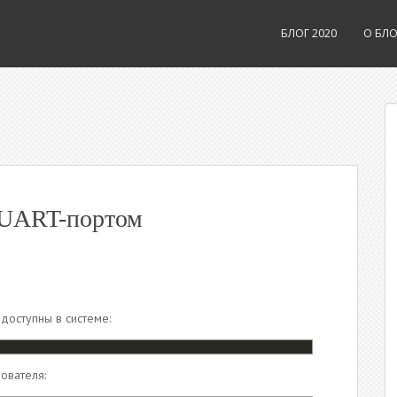
БЛОГ 2020
О БЛО
с UART-портом
доступны в системе:
ователя: