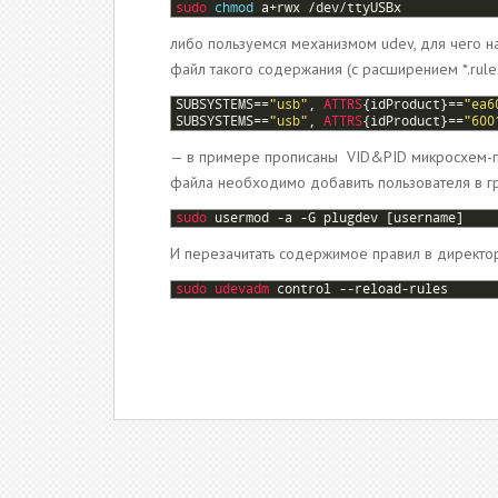
1
sudo 
chmod
a
+
rwx
/
dev
/
ttyUSBx
либо пользуемся механизмом udev, для чего н
файл такого содержания (с расширением *.rules
1
SUBSYSTEMS
==
"usb"
,
ATTRS
{
idProduct
}
==
"ea6
2
SUBSYSTEMS
==
"usb"
,
ATTRS
{
idProduct
}
==
"600
— в примере прописаны VID&PID микросхем-
файла необходимо добавить пользователя в г
1
sudo 
usermod
-
a
-
G
plugdev
[
username
]
И перезачитать содержимое правил в директ
1
sudo 
udevadm 
control
--
reload
-
rules