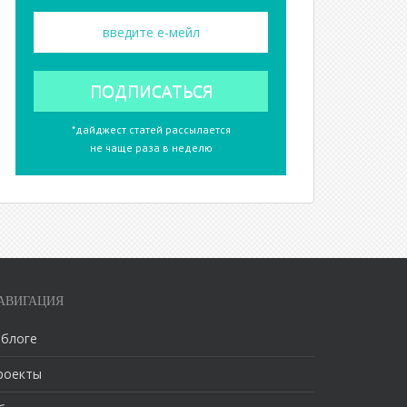
*дайджест статей рассылается
не чаще раза в неделю
АВИГАЦИЯ
 блоге
роекты