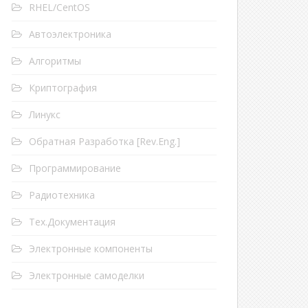
RHEL/CentOS
Автоэлектроника
Алгоритмы
GROUP
=
"plugdev"
DE
=
"0666"
Криптография
Линукс
Обратная Разработка [Rev.Eng.]
Программирование
Радиотехника
Тех.Документация
Электронные компоненты
Электронные самоделки