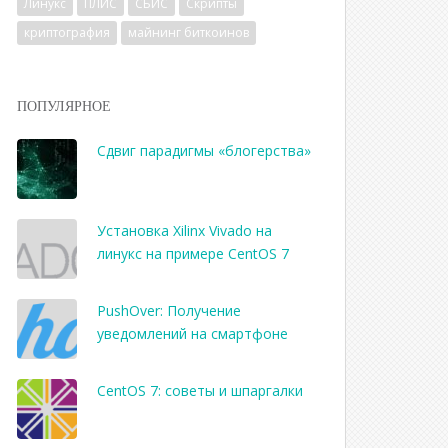
Линукс
ПЛИС
СБИС
Скрипты
криптография
майнинг биткоинов
ПОПУЛЯРНОЕ
Сдвиг парадигмы «блогерства»
Установка Xilinx Vivado на
линукс на примере CentOS 7
PushOver: Получение
уведомлений на смартфоне
CentOS 7: советы и шпаргалки