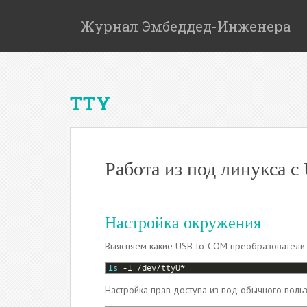
S
k
Журнал Эмбеддед-Инженера
i
p
t
o
TTY
m
a
i
n
c
Работа из под линукса 
o
n
t
Настройка окружения
e
n
Выясняем какие USB-to-COM преобразователи 
t
1
ls
-
l
/
dev
/
ttyU
*
Настройка прав доступа из под обычного польз