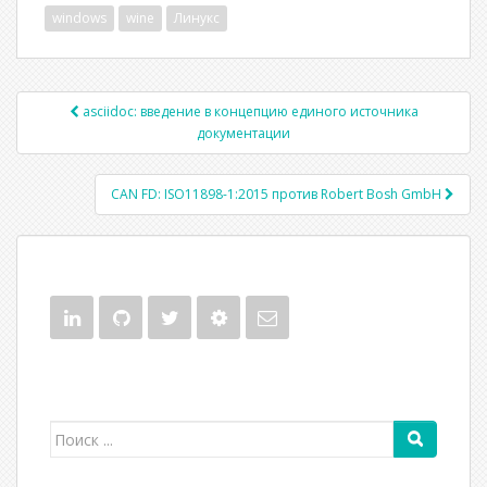
windows
wine
Линукс
asciidoc: введение в концепцию единого источника
Post navigation
документации
CAN FD: ISO11898-1:2015 против Robert Bosh GmbH
Поиск для: