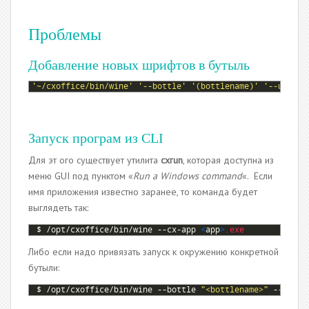
Проблемы
Добавление новых шрифтов в бутыль
1
'~/cxoffice/bin/wine'
'--bottle'
'(bottlename)'
'--untrus
Запуск програм из CLI
Для эт ого существует утилита
cxrun
, которая доступна из
меню GUI под пунктом «
Run a Windows command
«. Если
имя приложения известно заранее, то команда будет
выглядеть так:
1
$
/
opt
/
cxoffice
/
bin
/
wine
--
cx
-
app
<
app
>
.exe
Либо если надо привязать запуск к окружению конкретной
бутыли:
1
$
/
opt
/
cxoffice
/
bin
/
wine
--
bottle
"<bottlename>"
--
cx
-
ap