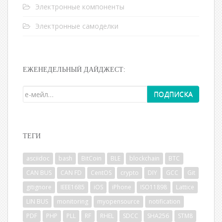
Электронные компоненты
Электронные самоделки
ЕЖЕНЕДЕЛЬНЫЙ ДАЙДЖЕСТ:
ТЕГИ
asciidoc
bash
BitCoin
BLE
blockchain
BTC
CAN BUS
CAN FD
CentOS
crypto
DIY
GCC
Git
gitignore
IEEE1685
iOS
iPhone
ISO11898
Lattice
LIN BUS
monitoring
myopensource
notification
PDF
PHP
PLL
RF
RHEL
SDCC
SHA256
STM8