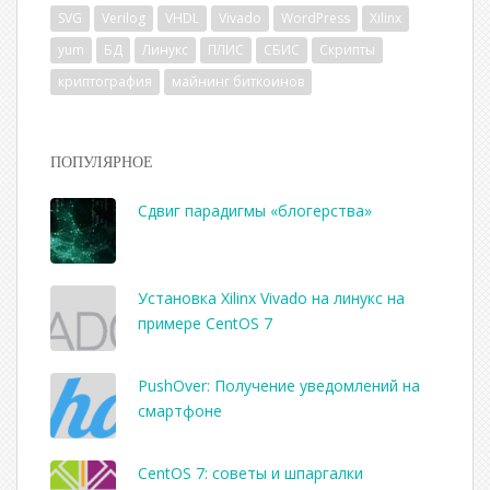
SVG
Verilog
VHDL
Vivado
WordPress
Xilinx
yum
БД
Линукс
ПЛИС
СБИС
Скрипты
криптография
майнинг биткоинов
ПОПУЛЯРНОЕ
Сдвиг парадигмы «блогерства»
Установка Xilinx Vivado на линукс на
примере CentOS 7
PushOver: Получение уведомлений на
смартфоне
CentOS 7: советы и шпаргалки