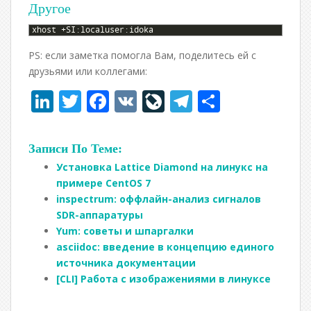
Другое
1
xhost
+
SI
:
localuser
:
idoka
PS: если заметка помогла Вам, поделитесь ей с
друзьями или коллегами:
Li
T
F
V
Li
T
О
n
w
ac
K
v
el
т
k
itt
e
eJ
e
п
Записи По Теме:
e
er
b
o
gr
р
Установка Lattice Diamond на линукс на
dI
o
u
a
а
примере CentOS 7
inspectrum: оффлайн-анализ сигналов
n
o
r
m
в
SDR-аппаратуры
k
n
и
Yum: советы и шпаргалки
asciidoc: введение в концепцию единого
al
т
источника документации
ь
[CLI] Работа с изображениями в линуксе