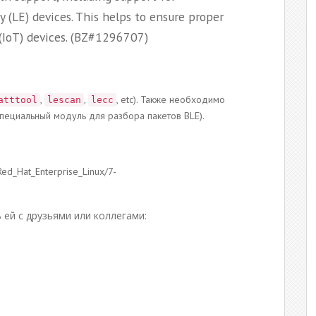
 (LE) devices. This helps to ensure proper
 (IoT) devices. (BZ#1296707)
,
,
, etc). Также необходимо
atttool
lescan
lecc
 специальный модуль для разбора пакетов BLE).
Red_Hat_Enterprise_Linux/7-
 ей с друзьями или коллегами:
О
п
р