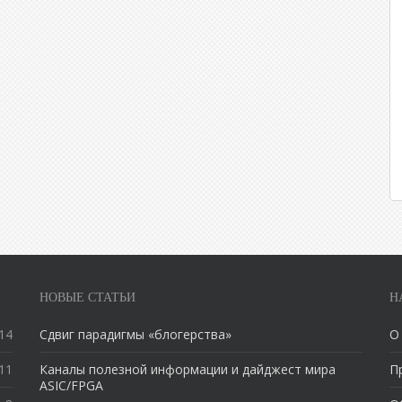
НОВЫЕ СТАТЬИ
Н
14
Сдвиг парадигмы «блогерства»
О
11
Каналы полезной информации и дайджест мира
П
ASIC/FPGA