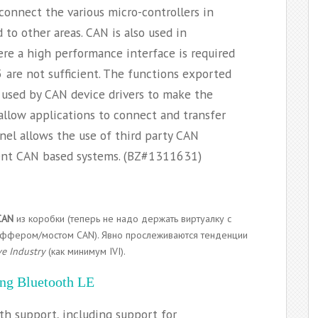
 connect the various micro-controllers in
to other areas. CAN is also used in
re a high performance interface is required
 are not sufficient. The functions exported
used by CAN device drivers to make the
allow applications to connect and transfer
nel allows the use of third party CAN
ment CAN based systems. (BZ#1311631)
CAN
из коробки (теперь не надо держать виртуалку с
иффером/мостом CAN). Явно прослеживаются тенденции
e Industry
(как минимум IVI).
ding Bluetooth LE
th support, including support for