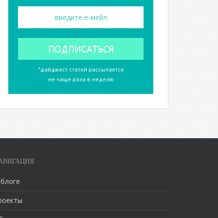
*дайджест статей рассылается
не чаще раза в неделю
АВИГАЦИЯ
 блоге
роекты