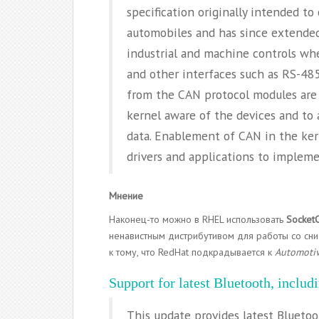
specification originally intended to
automobiles and has since extended 
industrial and machine controls whe
and other interfaces such as RS-485
from the CAN protocol modules are 
kernel aware of the devices and to 
data. Enablement of CAN in the ker
drivers and applications to imple
Мнение
Наконец-то можно в RHEL использовать
Socket
ненавистным дистрибутивом для работы со сн
к тому, что RedHat подкрадывается к
Automotiv
Support for latest Bluetooth, inclu
This update provides latest Bluetoo