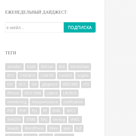
ЕЖЕНЕДЕЛЬНЫЙ ДАЙДЖЕСТ:
ТЕГИ
asciidoc
bash
BitCoin
BLE
blockchain
BTC
CAN BUS
CAN FD
CentOS
crypto
DIY
GCC
Git
gitignore
IEEE1685
iOS
iPhone
ISO11898
Lattice
LIN BUS
monitoring
myopensource
notification
PDF
PHP
PLL
RF
RHEL
SDCC
SHA256
STM8
SVG
Verilog
VHDL
Vivado
WordPress
Xilinx
yum
БД