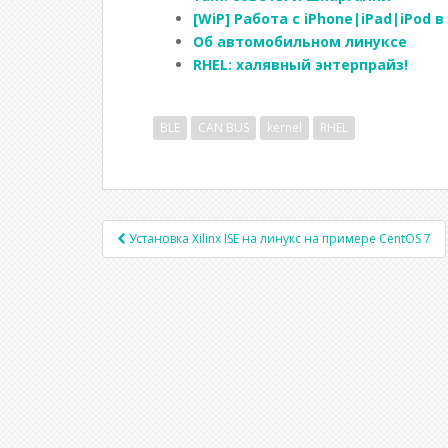
dI
o
u
a
а
[WiP] Работа с iPhone|iPad|iPod 
Об автомобильном линуксе
n
o
r
m
в
RHEL: халявный энтерпрайз!
k
n
al
т
BLE
CAN BUS
kernel
RHEL
ь
Установка Xilinx ISE на линукс на примере CentOS 7
Post navigation