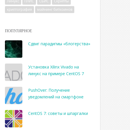
Линукс
ПЛИС
СБИС
Скрипты
криптография
майнинг биткоинов
ПОПУЛЯРНОЕ
Сдвиг парадигмы «блогерства»
Установка Xilinx Vivado на
линукс на примере CentOS 7
PushOver: Получение
уведомлений на смартфоне
CentOS 7: советы и шпаргалки