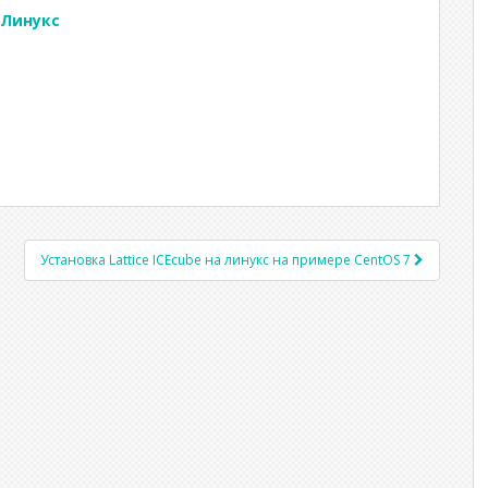
в Линукс
и
Установка Lattice ICEcube на линукс на примере CentOS 7