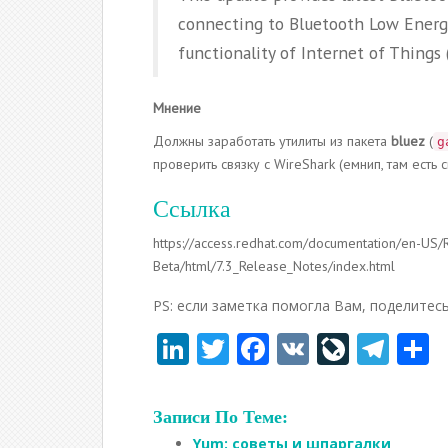
connecting to Bluetooth Low Energy
functionality of Internet of Things
Мнение
Должны заработать утилиты из пакета
bluez
(
g
проверить связку с WireShark (емнип, там есть
Ccылка
https://access.redhat.com/documentation/en-US/
Beta/html/7.3_Release_Notes/index.html
PS: если заметка помогла Вам, поделитесь
Li
T
F
V
Li
T
n
w
ac
K
v
el
т
k
itt
e
eJ
e
Записи По Теме:
e
er
b
o
gr
Yum: советы и шпаргалки