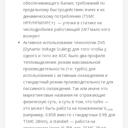
обеспечивающего баланс требований по
предельному быстродействию ячеек и их
динамическому потреблению (TSMC
HPP/HPM/HPC+) — утечки в статике на
числодробилке работающей 24/7 мало кого
волнуют
Активное использование технологии DVS
(Dynamic Voltage Scaling) для того чтобы у
одного и того же ASIC было два профиля
тепловыделения: режим максимальной
производительности (т.н. турбо) для
использования с активным охлаждением и
стандартный режим производительности для
пассивного охлаждения. Так или иначе это
маркетинговые названия не отражающие
физическую суть, а суть в том, что turbo —
это может быть работа на пониженном V
core
(например, 0.85В вместо стандартных 0.9В для
TSMC 28nm), а standart — работа на
сверхнизком Vcore (0.78В для TSMC 28нм).