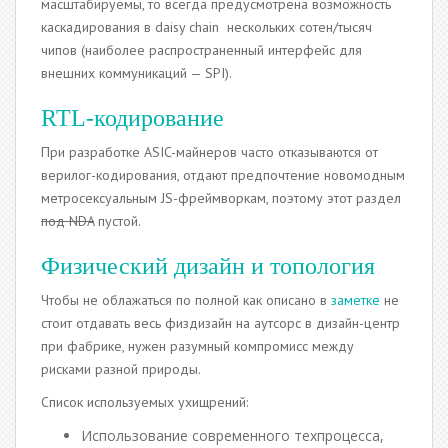
масштабируемы, то всегда предусмотрена возможность
каскадирования в daisy chain нескольких сотен/тысяч
чипов (наиболее распространенный интерфейс для
внешних коммуникаций — SPI).
RTL-кодирование
При разработке ASIC-майнеров часто отказываются от
верилог-кодирования, отдают предпочтение новомодным
метросексуальным JS-фреймворкам, поэтому этот раздел
под NDA
пустой.
Физический дизайн и топология
Чтобы не облажаться по полной как описано в
заметке
не
стоит отдавать весь физдизайн на аутсорс в дизайн-центр
при фабрике, нужен разумный компромисс между
рисками разной природы.
Список используемых ухищрений:
Использование современного техпроцесса,