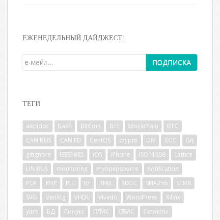
ЕЖЕНЕДЕЛЬНЫЙ ДАЙДЖЕСТ:
ТЕГИ
asciidoc
bash
BitCoin
BLE
blockchain
BTC
CAN BUS
CAN FD
CentOS
crypto
DIY
GCC
Git
gitignore
IEEE1685
iOS
iPhone
ISO11898
Lattice
LIN BUS
monitoring
myopensource
notification
PDF
PHP
PLL
RF
RHEL
SDCC
SHA256
STM8
SVG
Verilog
VHDL
Vivado
WordPress
Xilinx
yum
БД
Линукс
ПЛИС
СБИС
Скрипты